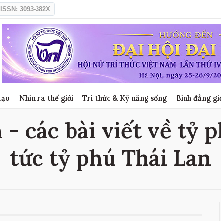
ISSN: 3093-382X
tạo
Nhìn ra thế giới
Tri thức & Kỹ năng sống
Bình đẳng gi
 - các bài viết về tỷ p
tức tỷ phú Thái Lan