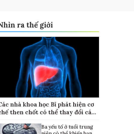
Nhìn ra thế giới
Các nhà khoa học Bỉ phát hiện cơ
chế then chốt có thể thay đổi cách
điều trị ung thư di căn gan
Ba yếu tố ở tuổi trung
niên có thể khiến bạn