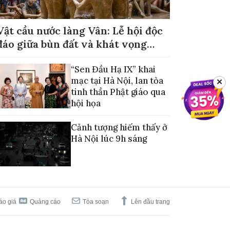
Vật cầu nước làng Vân: Lễ hội độc
đáo giữa bùn đất và khát vọng
mùa màng no đủ
“Sen Đầu Hạ IX” khai
mạc tại Hà Nội, lan tỏa
✕
tinh thần Phật giáo qua
hội họa
Cảnh tượng hiếm thấy ở
Hà Nội lúc 9h sáng
áo giá
Quảng cáo
Tòa soạn
Lên đầu trang