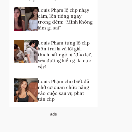
Louis Phạm lộ clip nhạy
cảm, lên tiếng ngay
trong đêm: “Mình không
làm gì sai”
Louis Phạm từng lộ clip
hôn trai lạ và lời giải
thích bất ngờ bị "đào lại",
yêu đương kiểu gì kì cục
vậy!
Louis Phạm cho biết đã
nhờ cơ quan chức năng
vào cuộc sau vụ phát
tán clip
ads