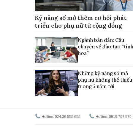
Kỹ năng số mở thêm cơ hội phát
triển cho phụ nữ từ cộng đồng
Ngành bán dẫn: Câu
chuyện về đào tạo “tin
hoa”
Những kỹ năng số mà
phụ nữ không thể thiếu
trong 5 năm tới
Hotline: 024.36.555.655
Hotline: 0919.797.579