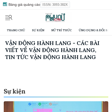
Bảng giá quảng cáo
ISSN: 3093-382X
TRANG CHỦ
SỰ KIỆN
NỮ TRÍ THỨC
ỨNG DỤNG & ĐỔI MỚI
VẬN ĐỘNG HÀNH LANG - CÁC BÀI
VIẾT VỀ VẬN ĐỘNG HÀNH LANG,
TIN TỨC VẬN ĐỘNG HÀNH LANG
Sự kiện