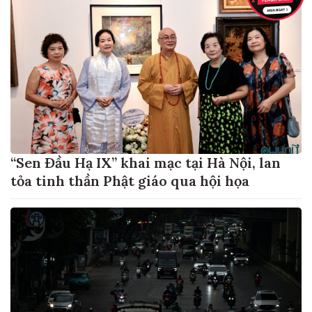
“Sen Đầu Hạ IX” khai mạc tại Hà Nội, lan
tỏa tinh thần Phật giáo qua hội họa