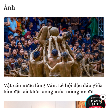
Ảnh
Vật cầu nước làng Vân: Lễ hội độc đáo giữa
bùn đất và khát vọng mùa màng no đủ
✕