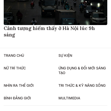
Cảnh tượng hiếm thấy ở Hà Nội lúc 9h
sáng
TRANG CHỦ
SỰ KIỆN
NỮ TRÍ THỨC
ỨNG DỤNG & ĐỔI MỚI SÁNG
TẠO
NHÌN RA THẾ GIỚI
TRI THỨC & KỸ NĂNG SỐNG
BÌNH ĐẲNG GIỚI
MULTIMEDIA