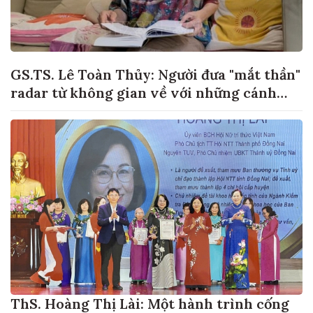
GS.TS. Lê Toàn Thủy: Người đưa "mắt thần"
radar từ không gian về với những cánh
đồng lúa Việt Nam
ThS. Hoàng Thị Lài: Một hành trình cống