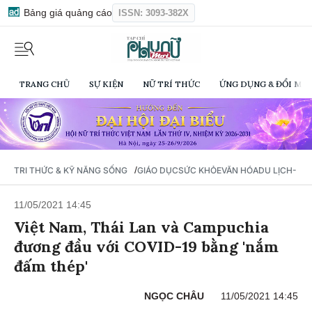
Bảng giá quảng cáo
ISSN: 3093-382X
TRANG CHỦ
SỰ KIỆN
NỮ TRÍ THỨC
ỨNG DỤNG & ĐỔI MỚI
/
TRI THỨC & KỸ NĂNG SỐNG
GIÁO DỤC
SỨC KHỎE
VĂN HÓA
DU LỊCH- Ẩ
11/05/2021 14:45
Việt Nam, Thái Lan và Campuchia
đương đầu với COVID-19 bằng 'nắm
đấm thép'
NGỌC CHÂU
11/05/2021 14:45