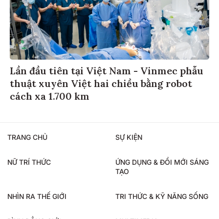
Lần đầu tiên tại Việt Nam - Vinmec phẫu
thuật xuyên Việt hai chiều bằng robot
cách xa 1.700 km
TRANG CHỦ
SỰ KIỆN
NỮ TRÍ THỨC
ỨNG DỤNG & ĐỔI MỚI SÁNG
TẠO
NHÌN RA THẾ GIỚI
TRI THỨC & KỸ NĂNG SỐNG