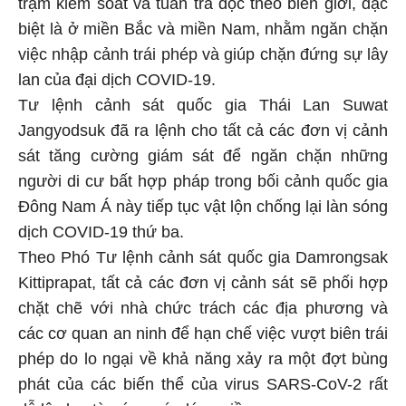
trạm kiểm soát và tuần tra dọc theo biên giới, đặc
biệt là ở miền Bắc và miền Nam, nhằm ngăn chặn
việc nhập cảnh trái phép và giúp chặn đứng sự lây
lan của đại dịch COVID-19.
Tư lệnh cảnh sát quốc gia Thái Lan Suwat
Jangyodsuk đã ra lệnh cho tất cả các đơn vị cảnh
sát tăng cường giám sát để ngăn chặn những
người di cư bất hợp pháp trong bối cảnh quốc gia
Đông Nam Á này tiếp tục vật lộn chống lại làn sóng
dịch COVID-19 thứ ba.
Theo Phó Tư lệnh cảnh sát quốc gia Damrongsak
Kittiprapat, tất cả các đơn vị cảnh sát sẽ phối hợp
chặt chẽ với nhà chức trách các địa phương và
các cơ quan an ninh để hạn chế việc vượt biên trái
phép do lo ngại về khả năng xảy ra một đợt bùng
phát của các biến thể của virus SARS-CoV-2 rất