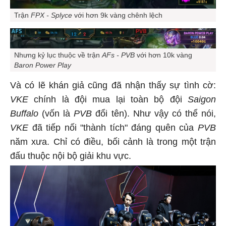
Trận
FPX - Splyce
với hơn 9k vàng chênh lệch
Nhưng kỷ lục thuộc về trận
AFs - PVB
với hơn 10k vàng
Baron Power Play
Và có lẽ khán giả cũng đã nhận thấy sự tình cờ:
VKE
chính là đội mua lại toàn bộ đội
Saigon
Buffalo
(vốn là
PVB
đổi tên). Như vậy có thể nói,
VKE
đã tiếp nối "thành tích" đáng quên của
PVB
năm xưa. Chỉ có điều, bối cảnh là trong một trận
đấu thuộc nội bộ giải khu vực.