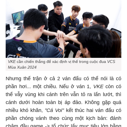
VKE
cần chiến thắng để xác định vị thế trong cuộc đua
VCS
Mùa Xuân 2024
Nhưng thế trận ở cả 2 ván đấu có thể nói là có
phần hơi... một chiều. Nếu ở ván 1,
VKE
còn có
thể vẫy vùng khi cánh trên vẫn tỏ ra lấn lướt, thì
cánh dưới hoàn toàn bị áp đảo. Không gặp quá
nhiều khó khăn,
"Cá Voi"
kết thúc hai ván đấu có
phần chóng vánh theo cùng một kịch bản: đánh
chậm đầu game -> tổ chức lấy mục tiêu lớn bằng