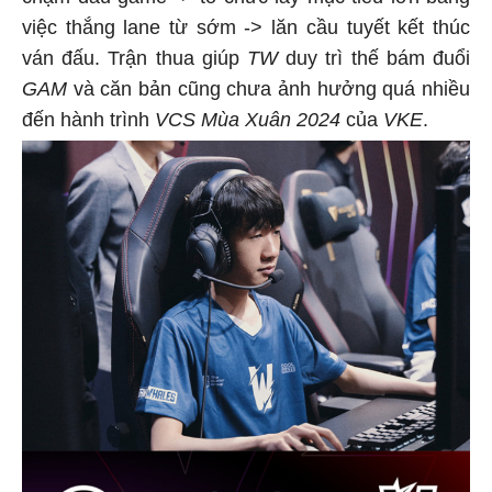
việc thắng lane từ sớm -> lăn cầu tuyết kết thúc
ván đấu. Trận thua giúp
TW
duy trì thế bám đuổi
GAM
và căn bản cũng chưa ảnh hưởng quá nhiều
đến hành trình
VCS Mùa Xuân 2024
của
VKE
.