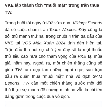
VKE lập thành tích "muối mặt" trong trận thua
TW.
Trong buổi tối ngày 01/02 vừa qua,
Vikings Esports
đã có cuộc chạm trán
Team Whales
. Đây cũng là
đối thủ mạnh thứ hai trong chuỗi 4 trận đã đấu của
VKE
tại
VCS Mùa Xuân 2024
tính đến hiện tại.
Trận đấu thu hút sự chú ý vì đây sẽ là một thuốc
thử liều cao nữa cho tham vọng của
VKE
tại mùa
giải năm nay. Ngoài ra, một chiến thắng cũng sẽ
giúp
TW
tạm dẹp tan những nghi ngờ, sau trận
đầu ra quân thua "muối mặt" nhà vô địch
GAM
Esports
.
TW
cần một chiến thắng trước một đối
thủ thực sự mạnh để chứng minh họ vẫn là cái tên
đáng gờm trong cuộc đua vô địch.