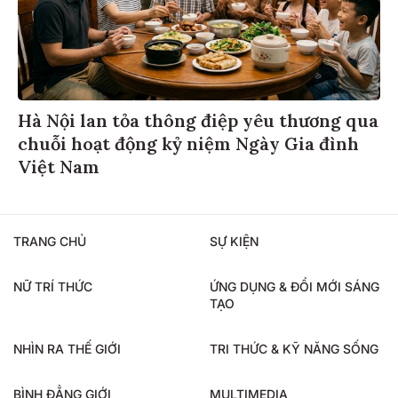
Hà Nội lan tỏa thông điệp yêu thương qua
chuỗi hoạt động kỷ niệm Ngày Gia đình
Việt Nam
TRANG CHỦ
SỰ KIỆN
NỮ TRÍ THỨC
ỨNG DỤNG & ĐỔI MỚI SÁNG
TẠO
NHÌN RA THẾ GIỚI
TRI THỨC & KỸ NĂNG SỐNG
BÌNH ĐẲNG GIỚI
MULTIMEDIA