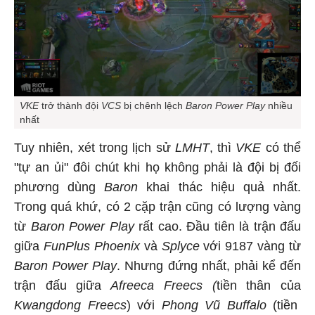
VKE
trở thành đội
VCS
bị chênh lệch
Baron Power Play
nhiều
nhất
Tuy nhiên, xét trong lịch sử
LMHT
, thì
VKE
có thể
"tự an ủi" đôi chút khi họ không phải là đội bị đối
phương dùng
Baron
khai thác hiệu quả nhất.
Trong quá khứ, có 2 cặp trận cũng có lượng vàng
từ
Baron Power Play
rất cao. Đầu tiên là trận đấu
giữa
FunPlus Phoenix
và
Splyce
với 9187 vàng từ
Baron Power Play
. Nhưng đứng nhất, phải kể đến
trận đấu giữa
Afreeca Freecs (
tiền thân của
Kwangdong Freecs
) với
Phong Vũ Buffalo
(tiền