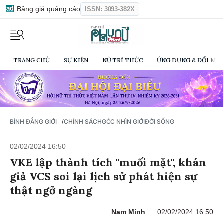
Bảng giá quảng cáo
ISSN: 3093-382X
TRANG CHỦ
SỰ KIỆN
NỮ TRÍ THỨC
ỨNG DỤNG & ĐỔI MỚI
/
BÌNH ĐẲNG GIỚI
CHÍNH SÁCH
GÓC NHÌN GIỚI
ĐỜI SỐNG
02/02/2024 16:50
VKE lập thành tích "muối mặt", khán
giả VCS soi lại lịch sử phát hiện sự
thật ngỡ ngàng
Nam Minh
02/02/2024 16:50