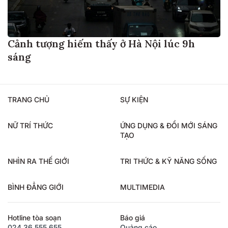
Cảnh tượng hiếm thấy ở Hà Nội lúc 9h
sáng
TRANG CHỦ
SỰ KIỆN
NỮ TRÍ THỨC
ỨNG DỤNG & ĐỔI MỚI SÁNG
TẠO
NHÌN RA THẾ GIỚI
TRI THỨC & KỸ NĂNG SỐNG
BÌNH ĐẲNG GIỚI
MULTIMEDIA
Hotline tòa soạn
Báo giá
024.36.555.655
Quảng cáo