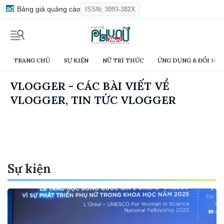
Bảng giá quảng cáo
ISSN: 3093-382X
TRANG CHỦ
SỰ KIỆN
NỮ TRÍ THỨC
ỨNG DỤNG & ĐỔI MỚI
VLOGGER - CÁC BÀI VIẾT VỀ
VLOGGER, TIN TỨC VLOGGER
Sự kiện