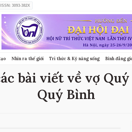
ISSN: 3093-382X
tạo
Nhìn ra thế giới
Tri thức & Kỹ năng sống
Bình đẳng gi
ác bài viết về vợ Quý 
Quý Bình