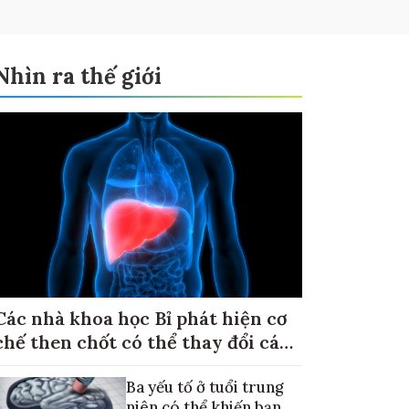
Nhìn ra thế giới
Các nhà khoa học Bỉ phát hiện cơ
chế then chốt có thể thay đổi cách
điều trị ung thư di căn gan
Ba yếu tố ở tuổi trung
niên có thể khiến bạn