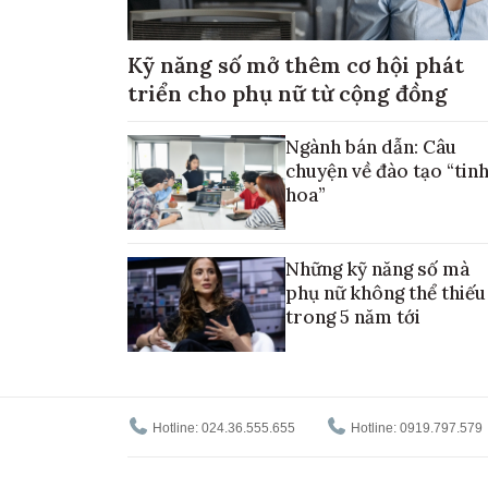
Kỹ năng số mở thêm cơ hội phát
triển cho phụ nữ từ cộng đồng
Ngành bán dẫn: Câu
chuyện về đào tạo “tin
hoa”
Những kỹ năng số mà
phụ nữ không thể thiếu
trong 5 năm tới
Hotline: 024.36.555.655
Hotline: 0919.797.579