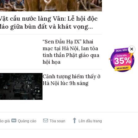
Vật cầu nước làng Vân: Lễ hội độc
đáo giữa bùn đất và khát vọng
mùa màng no đủ
“Sen Đầu Hạ IX” khai
mạc tại Hà Nội, lan tỏa
✕
tinh thần Phật giáo qua
hội họa
Cảnh tượng hiếm thấy ở
Hà Nội lúc 9h sáng
áo giá
Quảng cáo
Tòa soạn
Lên đầu trang