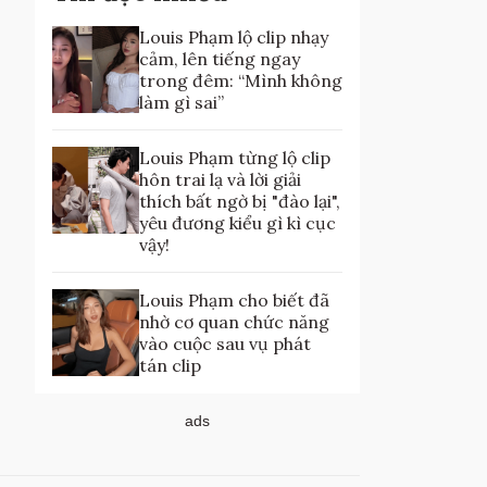
Louis Phạm lộ clip nhạy
cảm, lên tiếng ngay
trong đêm: “Mình không
làm gì sai”
Louis Phạm từng lộ clip
hôn trai lạ và lời giải
thích bất ngờ bị "đào lại",
yêu đương kiểu gì kì cục
vậy!
Louis Phạm cho biết đã
nhờ cơ quan chức năng
vào cuộc sau vụ phát
tán clip
ads