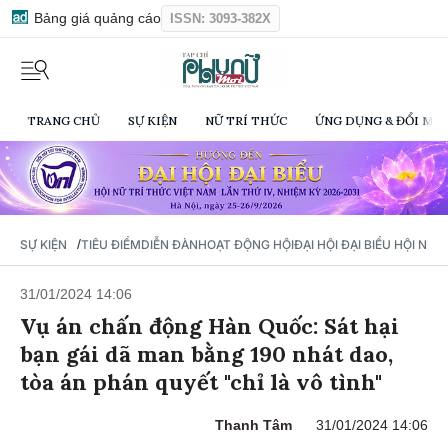
Bảng giá quảng cáo
ISSN: 3093-382X
TRANG CHỦ
SỰ KIỆN
NỮ TRÍ THỨC
ỨNG DỤNG & ĐỔI MỚI
/
SỰ KIỆN
TIÊU ĐIỂM
DIỄN ĐÀN
HOẠT ĐỘNG HỘI
ĐẠI HỘI ĐẠI BIỂU HỘI NỮ 
31/01/2024 14:06
Vụ án chấn động Hàn Quốc: Sát hại
bạn gái dã man bằng 190 nhát dao,
tòa án phán quyết "chỉ là vô tình"
Thanh Tâm
31/01/2024 14:06