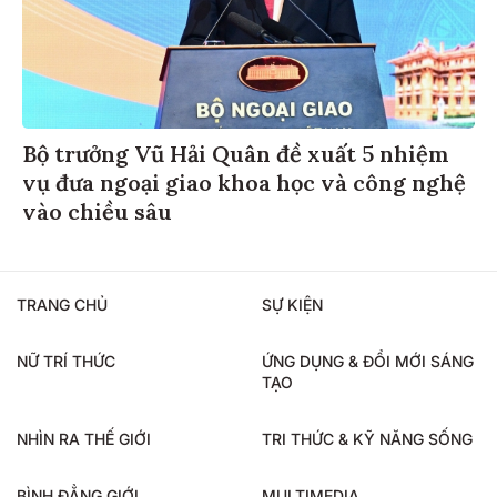
Bộ trưởng Vũ Hải Quân đề xuất 5 nhiệm
vụ đưa ngoại giao khoa học và công nghệ
vào chiều sâu
TRANG CHỦ
SỰ KIỆN
NỮ TRÍ THỨC
ỨNG DỤNG & ĐỔI MỚI SÁNG
TẠO
NHÌN RA THẾ GIỚI
TRI THỨC & KỸ NĂNG SỐNG
BÌNH ĐẲNG GIỚI
MULTIMEDIA