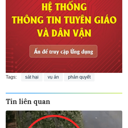
Tags:
sát hại
vụ án
phán quyết
Tin liên quan