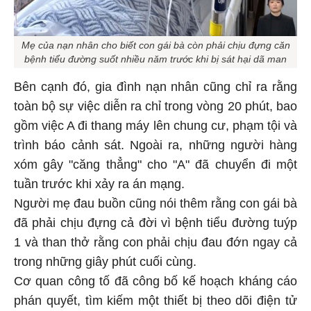
Mẹ của nạn nhân cho biết con gái bà còn phải chịu đựng căn
bệnh tiểu đường suốt nhiều năm trước khi bị sát hại dã man
Bên cạnh đó, gia đình nạn nhân cũng chỉ ra rằng
toàn bộ sự việc diễn ra chỉ trong vòng 20 phút, bao
gồm việc A đi thang máy lên chung cư, phạm tội và
trình báo cảnh sát. Ngoài ra, những người hàng
xóm gây "căng thẳng" cho "A" đã chuyển đi một
tuần trước khi xảy ra án mạng.
Người mẹ đau buồn cũng nói thêm rằng con gái bà
đã phải chịu đựng cả đời vì bệnh tiểu đường tuýp
1 và than thở rằng con phải chịu đau đớn ngay cả
trong những giây phút cuối cùng.
Cơ quan công tố đã công bố kế hoạch kháng cáo
phán quyết, tìm kiếm một thiết bị theo dõi điện tử