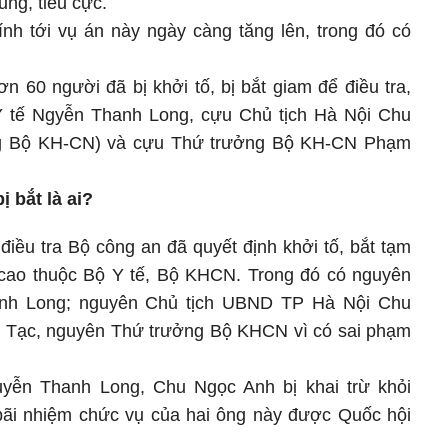
ng, tiêu cực.
ính tới vụ án này ngày càng tăng lên, trong đó có
n 60 người đã bị khởi tố, bị bắt giam để điều tra,
Y tế Ngyễn Thanh Long, cựu Chủ tịch Hà Nội Chu
g Bộ KH-CN) và cựu Thứ trưởng Bộ KH-CN Phạm
 bắt là ai?
iều tra Bộ công an đã quyết định khởi tố, bắt tạm
 cao thuộc Bộ Y tế, Bộ KHCN. Trong đó có nguyên
nh Long; nguyên Chủ tịch UBND TP Hà Nội Chu
Tạc, nguyên Thứ trưởng Bộ KHCN vì có sai phạm
yễn Thanh Long, Chu Ngọc Anh bị khai trừ khỏi
 bãi nhiệm chức vụ của hai ông này được Quốc hội