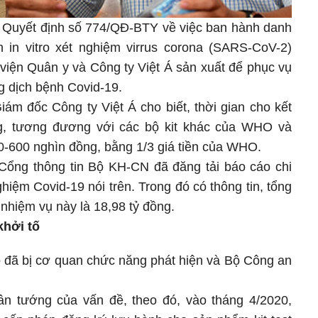
ó Quyết định số 774/QĐ-BTY về việc ban hành danh
in vitro xét nghiệm virrus corona (SARS-CoV-2)
viện Quân y và Công ty Việt Á sản xuất để phục vụ
g dịch bệnh Covid-19.
ám đốc Công ty Việt Á cho biết, thời gian cho kết
ếng, tương đương với các bộ kit khác của WHO và
00-600 nghìn đồng, bằng 1/3 giá tiền của WHO.
 Cổng thông tin Bộ KH-CN đã đăng tải báo cáo chi
nghiệm Covid-19 nói trên. Trong đó có thông tin, tổng
 nhiệm vụ này là 18,98 tỷ đồng.
khởi tố
ó đã bị cơ quan chức năng phát hiện và Bộ Công an
hân tướng của vấn đề, theo đó, vào tháng 4/2020,