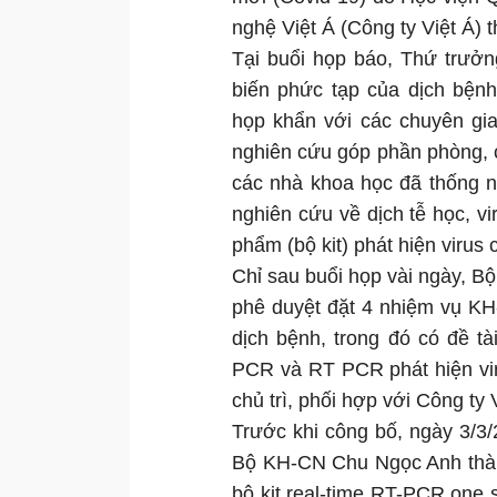
nghệ Việt Á (Công ty Việt Á) t
Tại buổi họp báo, Thứ trưở
biến phức tạp của dịch bện
họp khẩn với các chuyên gi
nghiên cứu góp phần phòng, c
các nhà khoa học đã thống 
nghiên cứu về dịch tễ học, vir
phẩm (bộ kit) phát hiện virus
Chỉ sau buổi họp vài ngày, 
phê duyệt đặt 4 nhiệm vụ KH
dịch bệnh, trong đó có đề t
PCR và RT PCR phát hiện vi
chủ trì, phối hợp với Công ty 
Trước khi công bố, ngày 3/3
Bộ KH-CN Chu Ngọc Anh thành
bộ kit real-time RT-PCR one s