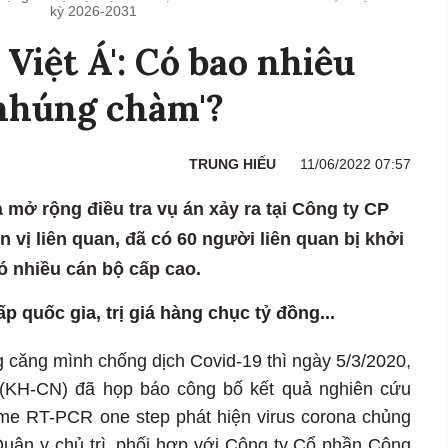
kỳ 2026-2031
t Việt Á': Có bao nhiêu
'nhúng chàm'?
TRUNG HIẾU
11/06/2022 07:57
mở rộng điều tra vụ án xảy ra tại Công ty CP
 vị liên quan, đã có 60 người liên quan bị khởi
có nhiều cán bộ cấp cao.
p quốc gia, trị giá hàng chục tỷ đồng...
 căng mình chống dịch Covid-19 thì ngày 5/3/2020,
(KH-CN) đã họp báo công bố kết quả nghiên cứu
ime RT-PCR one step phát hiện virus corona chủng
Quân y chủ trì, phối hợp với Công ty Cổ phần Công