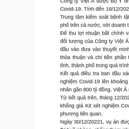
Công ty Việt Á được Bộ Y tế
Covid-19. Tính đến 18/12/2021
Trung tâm kiểm soát bệnh tậ
phố trên cả nước, với doanh 
Để thu lợi nhuận bất chính 
đối tượng của Công ty Việt Á 
đầu vào đưa vào thuyết minh
thỏa thuận và chi tiền phầ
tỉnh, thành phố trong quá trì
Kết quả điều tra ban đầu xá
nghiệm Covid-19 lên khoảng 
nhân gần 800 tỷ đồng. Việt Á 
Từ kết quả trên, tháng 12/2
khống giá Kit xét nghiệm Cov
phương liên quan.
Ngày 30/12/20221, vụ án đượ