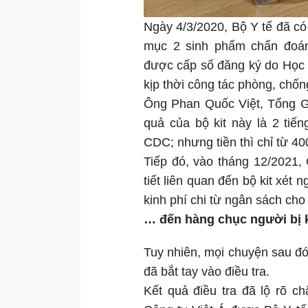
Ngày 4/3/2020, Bộ Y tế đã c
mục 2 sinh phẩm chẩn đoán 
được cấp số đăng ký do Học 
kịp thời công tác phòng, chốn
Ông Phan Quốc Việt, Tổng Gi
quả của bộ kit này là 2 ti
CDC; nhưng tiền thì chỉ từ 4
Tiếp đó, vào tháng 12/2021,
tiết liên quan đến bộ kit xét 
kinh phí chi từ ngân sách cho
… đến hàng chục người bị 
Tuy nhiên, mọi chuyện sau đ
đã bắt tay vào điều tra.
Kết quả điều tra đã lộ rõ c