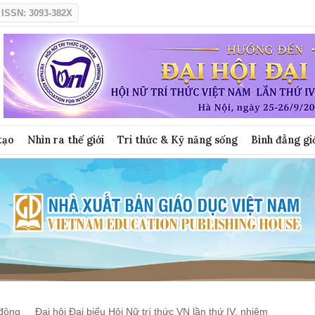
ISSN: 3093-382X
tạo
Nhìn ra thế giới
Tri thức & Kỹ năng sống
Bình đẳng gi
động
Đại hội Đại biểu Hội Nữ trí thức VN lần thứ IV, nhiệm