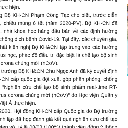
hực hiện.
ng Bộ KH-CN Phạm Công Tạc cho biết, trước diễn
h, chiều mùng 6 tết (năm 2020-PV), Bộ KH-CN đã
a, nhà khoa học hàng đầu bàn về các định hướng
hống dịch bệnh Covid-19. Tại đây, các chuyên gia,
nhất kiến nghị Bộ KH&CN tập trung vào các hướng
us học, phác đồ điều trị đặc biệt là chế tạo bộ sinh
 corona chủng mới (nCoV).
Bộ trưởng Bộ KH&CN Chu Ngọc Anh đã ký quyết định
-CN cấp quốc gia đột xuất góp phần phòng, chống
ài "Nghiên cứu chế tạo bộ sinh phẩm real-time RT-
rus corona chủng mới (nCoV)" do Học viện Quân y
Việt Á thực hiện.
/2020, Hội đồng KH-CN cấp Quốc gia do Bộ trưởng
 lập đã họp đánh giá kết quả nghiên cứu chế tạo
tep với tỷ lệ 08/08 (100%) thành viên đồng ý thông