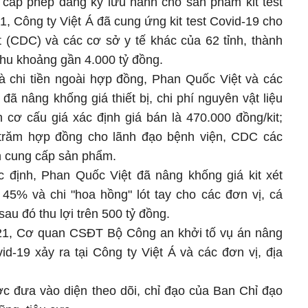
 cấp phép đăng ký lưu hành cho sản phẩm kit test
, Công ty Việt Á đã cung ứng kit test Covid-19 cho
t (CDC) và các cơ sở y tế khác của 62 tỉnh, thành
thu khoảng gần 4.000 tỷ đồng.
và chi tiền ngoài hợp đồng, Phan Quốc Việt và các
đã nâng khống giá thiết bị, chi phí nguyên vật liệu
 cơ cấu giá xác định giá bán là 470.000 đồng/kit;
n trăm hợp đồng cho lãnh đạo bệnh viện, CDC các
nh cung cấp sản phẩm.
c định, Phan Quốc Việt đã nâng khống giá kit xét
45% và chi "hoa hồng" lót tay cho các đơn vị, cá
sau đó thu lợi trên 500 tỷ đồng.
021, Cơ quan CSĐT Bộ Công an khởi tố vụ án nâng
id-19 xảy ra tại Công ty Việt Á và các đơn vị, địa
c đưa vào diện theo dõi, chỉ đạo của Ban Chỉ đạo