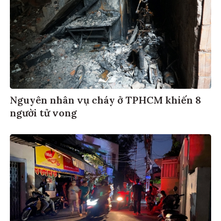
Nguyên nhân vụ cháy ở TPHCM khiến 8
người tử vong