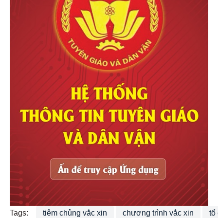
Tags:
tiêm chủng vắc xin
chương trình vắc xin
tổ