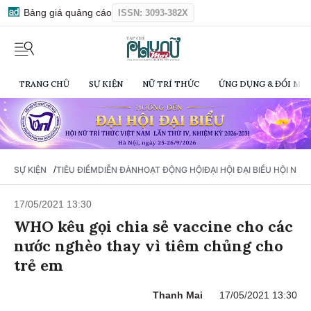
Bảng giá quảng cáo
ISSN: 3093-382X
TRANG CHỦ
SỰ KIỆN
NỮ TRÍ THỨC
ỨNG DỤNG & ĐỔI MỚI
/
SỰ KIỆN
TIÊU ĐIỂM
DIỄN ĐÀN
HOẠT ĐỘNG HỘI
ĐẠI HỘI ĐẠI BIỂU HỘI NỮ 
17/05/2021 13:30
WHO kêu gọi chia sẻ vaccine cho các
nước nghèo thay vì tiêm chủng cho
trẻ em
Thanh Mai
17/05/2021 13:30