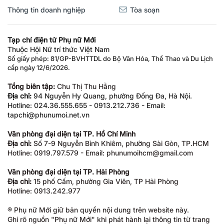
Thông tin doanh nghiệp
Tòa soạn
Tạp chí điện tử Phụ nữ Mới
Thuộc Hội Nữ trí thức Việt Nam
Số giấy phép: 81/GP-BVHTTDL do Bộ Văn Hóa, Thể Thao và Du Lịch
cấp ngày 12/6/2026.
Tổng biên tập:
Chu Thị Thu Hằng
Địa chỉ:
94 Nguyễn Hy Quang, phường Đống Đa, Hà Nội.
Hotline: 024.36.555.655 - 0913.212.736 - Email:
tapchi@phunumoi.net.vn
Văn phòng đại diện tại TP. Hồ Chí Minh
Địa chỉ:
Số 7-9 Nguyễn Bỉnh Khiêm, phường Sài Gòn, TP.HCM
Hotline: 0919.797.579 - Email: phunumoihcm@gmail.com
Văn phòng đại diện tại TP. Hải Phòng
Địa chỉ:
15 phố Cấm, phường Gia Viên, TP Hải Phòng
Hotline: 0913.242.977
® Phụ nữ Mới giữ bản quyền nội dung trên website này.
Ghi rõ nguồn "Phụ nữ Mới" khi phát hành lại thông tin từ trang