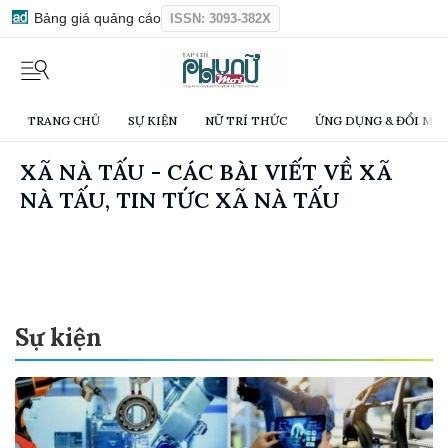
Bảng giá quảng cáo
ISSN: 3093-382X
TRANG CHỦ
SỰ KIỆN
NỮ TRÍ THỨC
ỨNG DỤNG & ĐỔI MỚI
XÃ NÀ TẤU - CÁC BÀI VIẾT VỀ XÃ
NÀ TẤU, TIN TỨC XÃ NÀ TẤU
Sự kiện