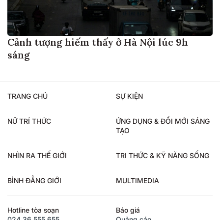
Cảnh tượng hiếm thấy ở Hà Nội lúc 9h
sáng
TRANG CHỦ
SỰ KIỆN
NỮ TRÍ THỨC
ỨNG DỤNG & ĐỔI MỚI SÁNG
TẠO
NHÌN RA THẾ GIỚI
TRI THỨC & KỸ NĂNG SỐNG
BÌNH ĐẲNG GIỚI
MULTIMEDIA
Hotline tòa soạn
Báo giá
024.36.555.655
Quảng cáo