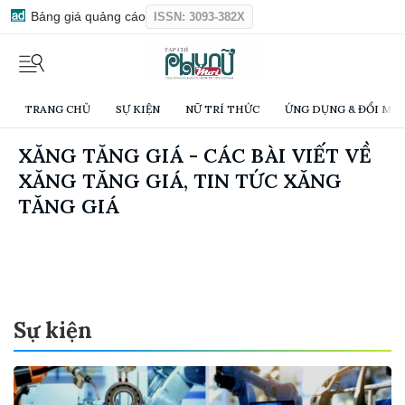
Bảng giá quảng cáo
ISSN: 3093-382X
TRANG CHỦ
SỰ KIỆN
NỮ TRÍ THỨC
ỨNG DỤNG & ĐỔI MỚI
XĂNG TĂNG GIÁ - CÁC BÀI VIẾT VỀ
XĂNG TĂNG GIÁ, TIN TỨC XĂNG
TĂNG GIÁ
Sự kiện