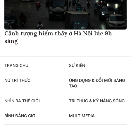
Cảnh tượng hiếm thấy ở Hà Nội lúc 9h
sáng
TRANG CHỦ
SỰ KIỆN
NỮ TRÍ THỨC
ỨNG DỤNG & ĐỔI MỚI SÁNG
TẠO
NHÌN RA THẾ GIỚI
TRI THỨC & KỸ NĂNG SỐNG
BÌNH ĐẲNG GIỚI
MULTIMEDIA