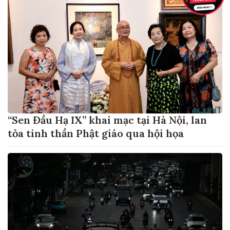
“Sen Đầu Hạ IX” khai mạc tại Hà Nội, lan
tỏa tinh thần Phật giáo qua hội họa