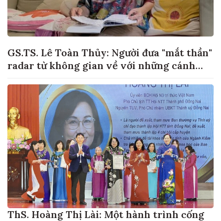
GS.TS. Lê Toàn Thủy: Người đưa "mắt thần"
radar từ không gian về với những cánh
đồng lúa Việt Nam
ThS. Hoàng Thị Lài: Một hành trình cống