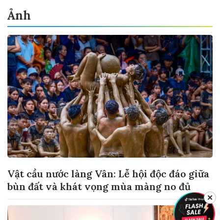
Ảnh
Vật cầu nước làng Vân: Lễ hội độc đáo giữa
bùn đất và khát vọng mùa màng no đủ
✕