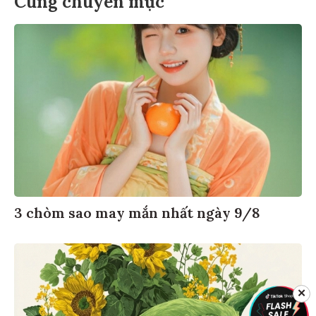
3 chòm sao may mắn nhất ngày 9/8
✕