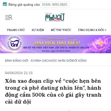
Bảng giá quảng cáo
ISSN: 3093-382X
TRANG CHỦ
SỰ KIỆN
NỮ TRÍ THỨC
ỨNG DỤNG & ĐỔI MỚI
/
BÌNH ĐẲNG GIỚI
CHÍNH SÁCH
GÓC NHÌN GIỚI
ĐỜI SỐNG
04/06/2024 21:15
Xôn xao đoạn clip về “cuộc hẹn bên
trong cà phê dating nhìn lén”, hành
động cầm 500k của cô gái gây tranh
cãi dữ dội