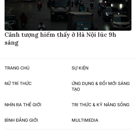
Cảnh tượng hiếm thấy ở Hà Nội lúc 9h
sáng
TRANG CHỦ
SỰ KIỆN
NỮ TRÍ THỨC
ỨNG DỤNG & ĐỔI MỚI SÁNG
TẠO
NHÌN RA THẾ GIỚI
TRI THỨC & KỸ NĂNG SỐNG
BÌNH ĐẲNG GIỚI
MULTIMEDIA