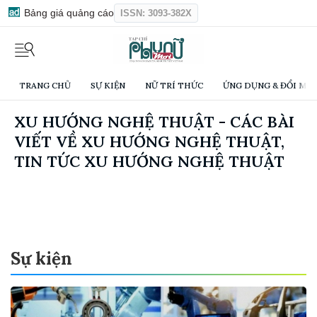
Bảng giá quảng cáo
ISSN: 3093-382X
TRANG CHỦ
SỰ KIỆN
NỮ TRÍ THỨC
ỨNG DỤNG & ĐỔI MỚI
XU HƯỚNG NGHỆ THUẬT - CÁC BÀI
VIẾT VỀ XU HƯỚNG NGHỆ THUẬT,
TIN TỨC XU HƯỚNG NGHỆ THUẬT
Sự kiện