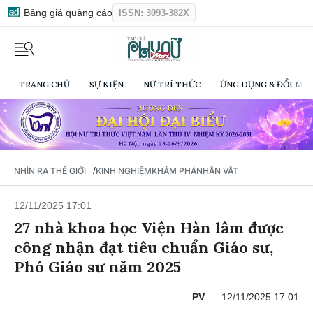
Bảng giá quảng cáo
ISSN: 3093-382X
TRANG CHỦ
SỰ KIỆN
NỮ TRÍ THỨC
ỨNG DỤNG & ĐỔI MỚI
/
NHÌN RA THẾ GIỚI
KINH NGHIỆM
KHÁM PHÁ
NHÂN VẬT
12/11/2025 17:01
27 nhà khoa học Viện Hàn lâm được
công nhận đạt tiêu chuẩn Giáo sư,
Phó Giáo sư năm 2025
PV
12/11/2025 17:01