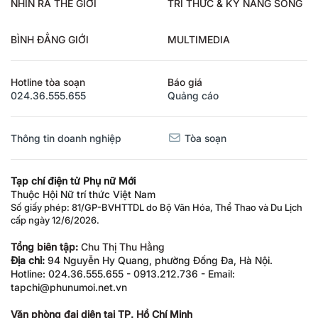
NHÌN RA THẾ GIỚI
TRI THỨC & KỸ NĂNG SỐNG
BÌNH ĐẲNG GIỚI
MULTIMEDIA
Hotline tòa soạn
Báo giá
024.36.555.655
Quảng cáo
Thông tin doanh nghiệp
Tòa soạn
Tạp chí điện tử Phụ nữ Mới
Thuộc Hội Nữ trí thức Việt Nam
Số giấy phép: 81/GP-BVHTTDL do Bộ Văn Hóa, Thể Thao và Du Lịch
cấp ngày 12/6/2026.
Tổng biên tập:
Chu Thị Thu Hằng
Địa chỉ:
94 Nguyễn Hy Quang, phường Đống Đa, Hà Nội.
Hotline: 024.36.555.655 - 0913.212.736 - Email:
tapchi@phunumoi.net.vn
Văn phòng đại diện tại TP. Hồ Chí Minh