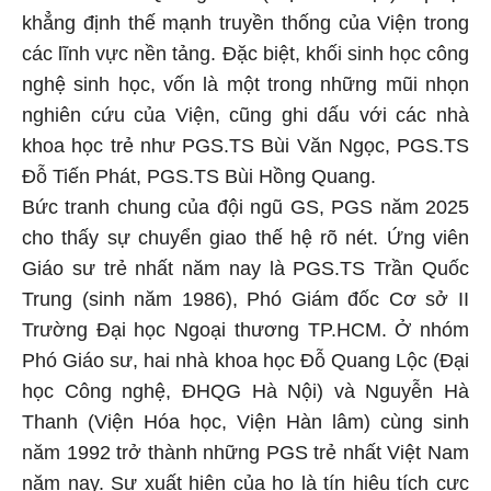
khẳng định thế mạnh truyền thống của Viện trong
các lĩnh vực nền tảng. Đặc biệt, khối sinh học công
nghệ sinh học, vốn là một trong những mũi nhọn
nghiên cứu của Viện, cũng ghi dấu với các nhà
khoa học trẻ như PGS.TS Bùi Văn Ngọc, PGS.TS
Đỗ Tiến Phát, PGS.TS Bùi Hồng Quang.
Bức tranh chung của đội ngũ GS, PGS năm 2025
cho thấy sự chuyển giao thế hệ rõ nét. Ứng viên
Giáo sư trẻ nhất năm nay là PGS.TS Trần Quốc
Trung (sinh năm 1986), Phó Giám đốc Cơ sở II
Trường Đại học Ngoại thương TP.HCM. Ở nhóm
Phó Giáo sư, hai nhà khoa học Đỗ Quang Lộc (Đại
học Công nghệ, ĐHQG Hà Nội) và Nguyễn Hà
Thanh (Viện Hóa học, Viện Hàn lâm) cùng sinh
năm 1992 trở thành những PGS trẻ nhất Việt Nam
năm nay. Sự xuất hiện của họ là tín hiệu tích cực