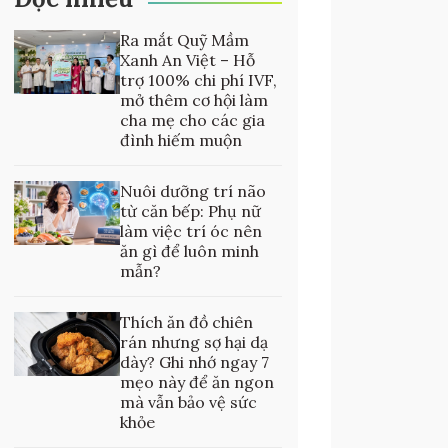
Ra mắt Quỹ Mầm
Xanh An Việt – Hỗ
trợ 100% chi phí IVF,
mở thêm cơ hội làm
cha mẹ cho các gia
đình hiếm muộn
Nuôi dưỡng trí não
từ căn bếp: Phụ nữ
làm việc trí óc nên
ăn gì để luôn minh
mẫn?
Thích ăn đồ chiên
rán nhưng sợ hại dạ
dày? Ghi nhớ ngay 7
mẹo này để ăn ngon
mà vẫn bảo vệ sức
khỏe