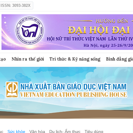
ISSN: 3093-382X
tạo
Nhìn ra thế giới
Tri thức & Kỹ năng sống
Bình đẳng gi
ục
Sức khỏe
Văn hóa
Du lịch- Ẩm thực
Tiêu dùng