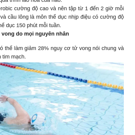
 quá trình lão hóa của não.
erobic cường độ cao và nên tập từ 1 đến 2 giờ mỗi
 và cầu lông là môn thể dục nhịp điệu có cường độ
hể dục 150 phút mỗi tuần.
tử vong do mọi nguyên nhân
 có thể làm giảm 28% nguy cơ tử vong nói chung và
 tim mạch.