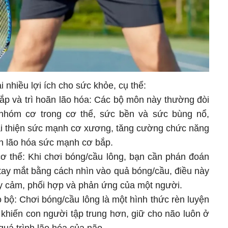
nhiều lợi ích cho sức khỏe, cụ thể:
p và trì hoãn lão hóa: Các bộ môn này thường đòi
nhóm cơ trong cơ thể, sức bền và sức bùng nổ,
cải thiện sức mạnh cơ xương, tăng cường chức năng
nh lão hóa sức mạnh cơ bắp.
cơ thể: Khi chơi bóng/cầu lông, bạn cần phán đoán
tay mắt bằng cách nhìn vào quả bóng/cầu, điều này
ạy cảm, phối hợp và phản ứng của một người.
 bộ: Chơi bóng/cầu lông là một hình thức rèn luyện
ng khiến con người tập trung hơn, giữ cho não luôn ở