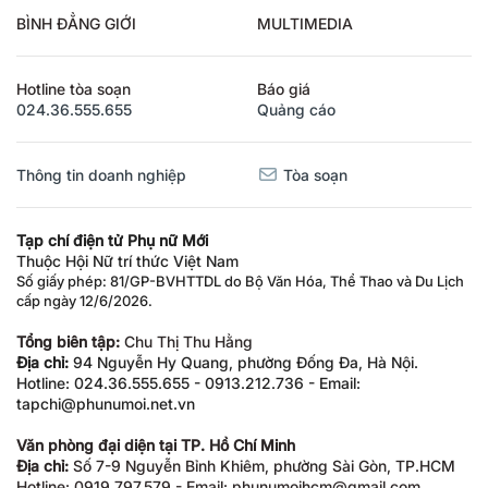
BÌNH ĐẲNG GIỚI
MULTIMEDIA
Hotline tòa soạn
Báo giá
024.36.555.655
Quảng cáo
Thông tin doanh nghiệp
Tòa soạn
Tạp chí điện tử Phụ nữ Mới
Thuộc Hội Nữ trí thức Việt Nam
Số giấy phép: 81/GP-BVHTTDL do Bộ Văn Hóa, Thể Thao và Du Lịch
cấp ngày 12/6/2026.
Tổng biên tập:
Chu Thị Thu Hằng
Địa chỉ:
94 Nguyễn Hy Quang, phường Đống Đa, Hà Nội.
Hotline: 024.36.555.655 - 0913.212.736 - Email:
tapchi@phunumoi.net.vn
Văn phòng đại diện tại TP. Hồ Chí Minh
Địa chỉ:
Số 7-9 Nguyễn Bỉnh Khiêm, phường Sài Gòn, TP.HCM
Hotline: 0919.797.579 - Email: phunumoihcm@gmail.com