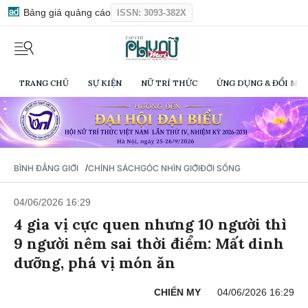
Bảng giá quảng cáo
ISSN: 3093-382X
TRANG CHỦ
SỰ KIỆN
NỮ TRÍ THỨC
ỨNG DỤNG & ĐỔI MỚI
/
BÌNH ĐẲNG GIỚI
CHÍNH SÁCH
GÓC NHÌN GIỚI
ĐỜI SỐNG
04/06/2026 16:29
4 gia vị cực quen nhưng 10 người thì
9 người nêm sai thời điểm: Mất dinh
dưỡng, phá vị món ăn
CHIẾN MY
04/06/2026 16:29