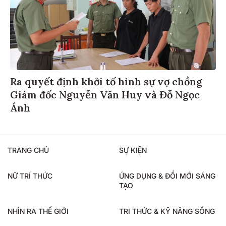
Ra quyết định khởi tố hình sự vợ chồng
Giám đốc Nguyễn Văn Huy và Đỗ Ngọc
Ánh
TRANG CHỦ
SỰ KIỆN
NỮ TRÍ THỨC
ỨNG DỤNG & ĐỔI MỚI SÁNG
TẠO
NHÌN RA THẾ GIỚI
TRI THỨC & KỸ NĂNG SỐNG