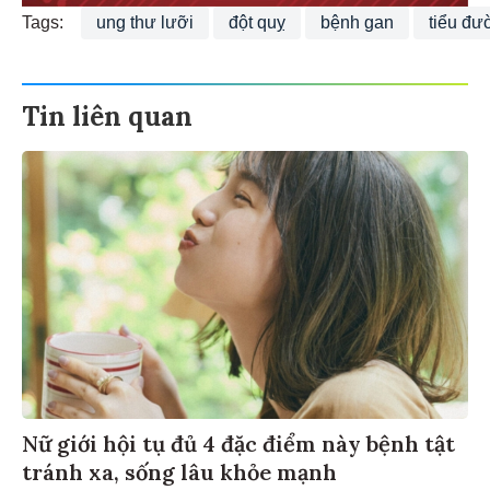
Tags:
ung thư lưỡi
đột quỵ
bệnh gan
tiểu đư
Tin liên quan
Nữ giới hội tụ đủ 4 đặc điểm này bệnh tật
tránh xa, sống lâu khỏe mạnh