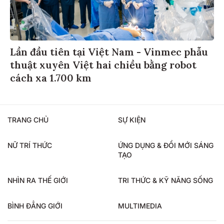
Lần đầu tiên tại Việt Nam - Vinmec phẫu
thuật xuyên Việt hai chiều bằng robot
cách xa 1.700 km
TRANG CHỦ
SỰ KIỆN
NỮ TRÍ THỨC
ỨNG DỤNG & ĐỔI MỚI SÁNG
TẠO
NHÌN RA THẾ GIỚI
TRI THỨC & KỸ NĂNG SỐNG
BÌNH ĐẲNG GIỚI
MULTIMEDIA