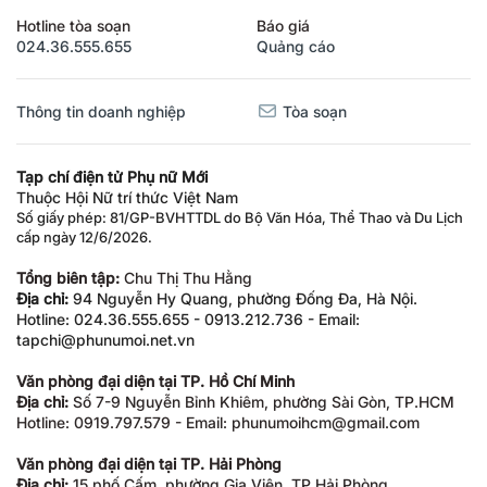
Hotline tòa soạn
Báo giá
024.36.555.655
Quảng cáo
Thông tin doanh nghiệp
Tòa soạn
Tạp chí điện tử Phụ nữ Mới
Thuộc Hội Nữ trí thức Việt Nam
Số giấy phép: 81/GP-BVHTTDL do Bộ Văn Hóa, Thể Thao và Du Lịch
cấp ngày 12/6/2026.
Tổng biên tập:
Chu Thị Thu Hằng
Địa chỉ:
94 Nguyễn Hy Quang, phường Đống Đa, Hà Nội.
Hotline: 024.36.555.655 - 0913.212.736 - Email:
tapchi@phunumoi.net.vn
Văn phòng đại diện tại TP. Hồ Chí Minh
Địa chỉ:
Số 7-9 Nguyễn Bỉnh Khiêm, phường Sài Gòn, TP.HCM
Hotline: 0919.797.579 - Email: phunumoihcm@gmail.com
Văn phòng đại diện tại TP. Hải Phòng
Địa chỉ:
15 phố Cấm, phường Gia Viên, TP Hải Phòng