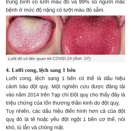
trung bình có lưỡi màu đỏ và 99% số người mắc
bệnh ở mức độ nặng có lưỡi màu đỏ sẫm.
Lưỡi đỏ có liên quan tới COVID-19 (Ảnh: ST)
4. Lưỡi cong, lệch sang 1 bên
Lưỡi cong, lệch sang 1 bên có thể là dấu hiệu
cảnh báo đột quỵ. Một nghiên cứu được đăng tải
vào năm 2014 trên Tạp chí Đột quỵ cho thấy đây là
triệu chứng của tổn thương thần kinh do đột quỵ.
Tuy nhiên, các dấu hiệu điển hình hơn cả của đột
quỵ đó là tê hoặc yếu đột ngột 1 bên cơ thể, nói
khó, lú lẫn và chóng mặt.