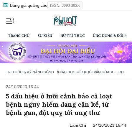
Bảng giá quảng cáo
ISSN: 3093-382X
TRANG CHỦ
SỰ KIỆN
NỮ TRÍ THỨC
ỨNG DỤNG & ĐỔI MỚI
/
TRI THỨC & KỸ NĂNG SỐNG
GIÁO DỤC
SỨC KHỎE
VĂN HÓA
DU LỊCH- Ẩ
24/10/2023 16:44
5 dấu hiệu ở lưỡi cảnh báo cả loạt
bệnh nguy hiểm đang cận kề, từ
bệnh gan, đột quỵ tới ung thư
Lam Chi
24/10/2023 16:44