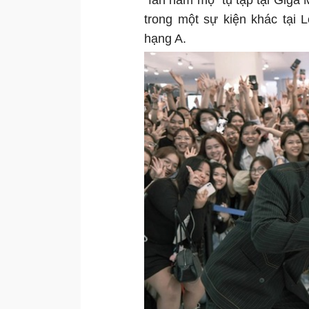
"fan hâm mộ" tụ tập tại Giga 
trong một sự kiện khác tại 
hạng A.