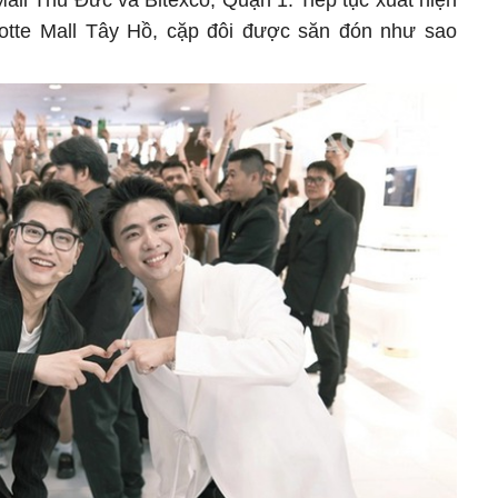
Mall Thủ Đức và Bitexco, Quận 1. Tiếp tục xuất hiện
Lotte Mall Tây Hồ, cặp đôi được săn đón như sao