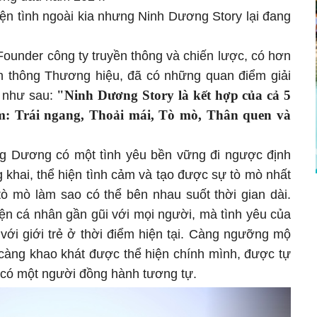
yện tình ngoài kia nhưng Ninh Dương Story lại đang
Founder công ty truyền thông và chiến lược, có hơn
n thông Thương hiệu, đã có những quan điểm giải
"Ninh Dương Story là kết hợp của cả 5
y như sau:
m: Trái ngang, Thoải mái, Tò mò, Thân quen và
g Dương có một tình yêu bền vững đi ngược định
g khai, thể hiện tình cảm và tạo được sự tò mò nhất
 tò mò làm sao có thể bên nhau suốt thời gian dài.
ện cá nhân gần gũi với mọi người, mà tình yêu của
với giới trẻ ở thời điểm hiện tại. Càng ngưỡng mộ
 càng khao khát được thể hiện chính mình, được tự
 có một người đồng hành tương tự.