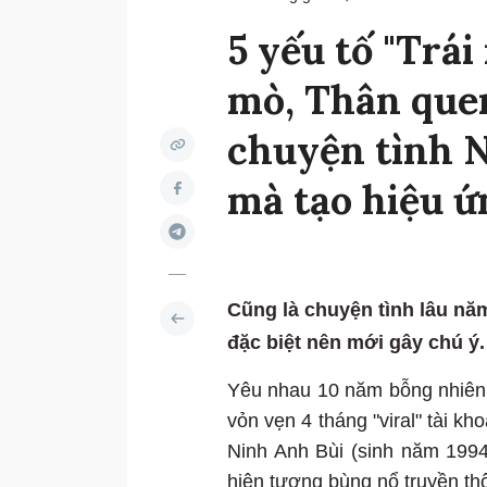
5 yếu tố "Trái
mò, Thân que
chuyện tình N
mà tạo hiệu ứ
Cũng là chuyện tình lâu nă
đặc biệt nên mới gây chú ý.
Yêu nhau 10 năm bỗng nhiên 
vỏn vẹn 4 tháng "viral" tài kh
Ninh Anh Bùi (sinh năm 199
hiện tượng bùng nổ truyền t