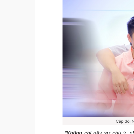
Cặp đôi 
"Không chỉ gây sự chú ý, n