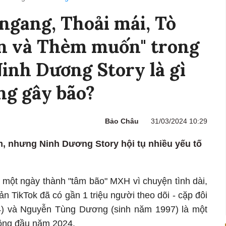
 ngang, Thoải mái, Tò
n và Thèm muốn" trong
inh Dương Story là gì
ng gây bão?
Bảo Châu
31/03/2024 10:29
m, nhưng Ninh Dương Story hội tụ nhiều yếu tố
một ngày thành "tâm bão" MXH vì chuyện tình dài,
oản TikTok đã có gần 1 triệu người theo dõi - cặp đôi
4) và Nguyễn Tùng Dương (sinh năm 1997) là một
hông đầu năm 2024.