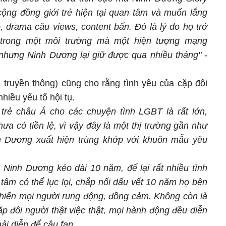
cộng đồng giới trẻ hiện tại quan tâm và muốn lắng
, drama câu views, content bẩn. Đó là lý do họ trở
ạ trong một môi trường mà một hiện tượng mạng
 nhưng Ninh Dương lại giữ được qua nhiều tháng"
-
truyền thông) cũng cho rằng tình yêu của cặp đôi
nhiều yếu tố hội tụ.
 trẻ châu Á cho các chuyện tình LGBT là rất lớn,
a có tiền lệ, vì vậy đây là một thị trường gần như
nh Dương xuất hiện trùng khớp với khuôn mẫu yêu
 Ninh Dương kéo dài 10 năm, để lại rất nhiều tình
tâm có thể lục lọi, chắp nối dấu vết 10 năm họ bên
khiến mọi người rung động, đồng cảm. Không còn là
p đôi người thật việc thật, mọi hành động đều diễn
ải diễn để câu fan.