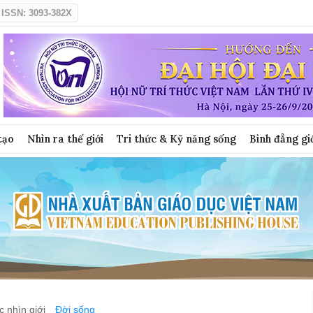
ISSN: 3093-382X
tạo
Nhìn ra thế giới
Tri thức & Kỹ năng sống
Bình đẳng gi
 nhìn giới
Đời sống