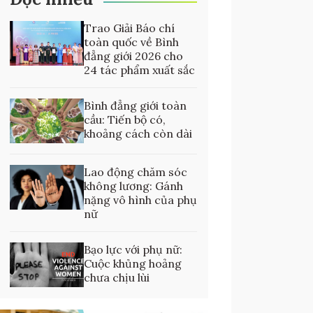
Trao Giải Báo chí
toàn quốc về Bình
đẳng giới 2026 cho
24 tác phẩm xuất sắc
Bình đẳng giới toàn
cầu: Tiến bộ có,
khoảng cách còn dài
Lao động chăm sóc
không lương: Gánh
nặng vô hình của phụ
nữ
Bạo lực với phụ nữ:
Cuộc khủng hoảng
chưa chịu lùi