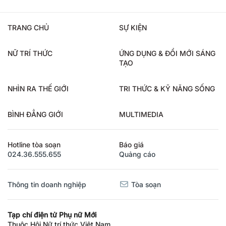
TRANG CHỦ
SỰ KIỆN
NỮ TRÍ THỨC
ỨNG DỤNG & ĐỔI MỚI SÁNG
TẠO
NHÌN RA THẾ GIỚI
TRI THỨC & KỸ NĂNG SỐNG
BÌNH ĐẲNG GIỚI
MULTIMEDIA
Hotline tòa soạn
Báo giá
024.36.555.655
Quảng cáo
Thông tin doanh nghiệp
Tòa soạn
Tạp chí điện tử Phụ nữ Mới
Thuộc Hội Nữ trí thức Việt Nam