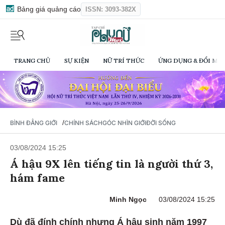
Bảng giá quảng cáo
ISSN: 3093-382X
TRANG CHỦ
SỰ KIỆN
NỮ TRÍ THỨC
ỨNG DỤNG & ĐỔI MỚI
/
BÌNH ĐẲNG GIỚI
CHÍNH SÁCH
GÓC NHÌN GIỚI
ĐỜI SỐNG
03/08/2024 15:25
Á hậu 9X lên tiếng tin là người thứ 3,
hám fame
Minh Ngọc
03/08/2024 15:25
Dù đã đính chính nhưng Á hậu sinh năm 1997