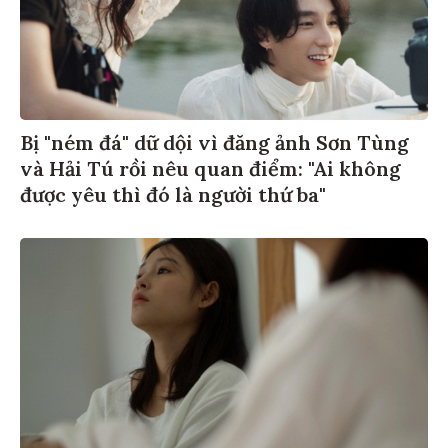
Bị "ném đá" dữ dội vì đăng ảnh Sơn Tùng
và Hải Tú rồi nêu quan điểm: "Ai không
được yêu thì đó là người thứ ba"