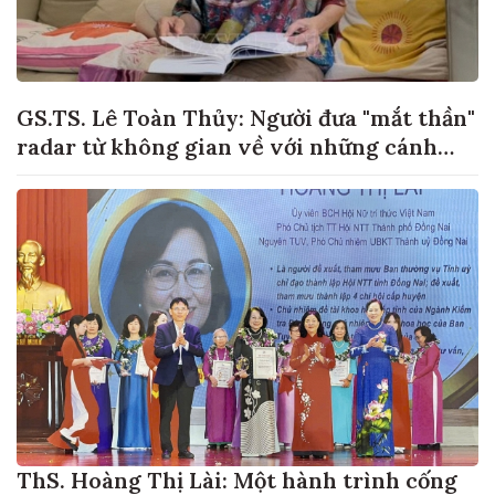
GS.TS. Lê Toàn Thủy: Người đưa "mắt thần"
radar từ không gian về với những cánh
đồng lúa Việt Nam
ThS. Hoàng Thị Lài: Một hành trình cống