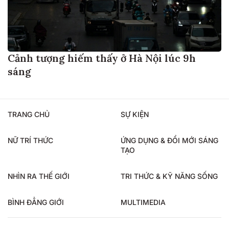
Cảnh tượng hiếm thấy ở Hà Nội lúc 9h
sáng
TRANG CHỦ
SỰ KIỆN
NỮ TRÍ THỨC
ỨNG DỤNG & ĐỔI MỚI SÁNG
TẠO
NHÌN RA THẾ GIỚI
TRI THỨC & KỸ NĂNG SỐNG
BÌNH ĐẲNG GIỚI
MULTIMEDIA