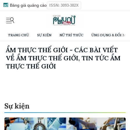
Bảng giá quảng cáo
ISSN: 3093-382X
TRANG CHỦ
SỰ KIỆN
NỮ TRÍ THỨC
ỨNG DỤNG & ĐỔI MỚI
ẨM THỰC THẾ GIỚI - CÁC BÀI VIẾT
VỀ ẨM THỰC THẾ GIỚI, TIN TỨC ẨM
THỰC THẾ GIỚI
Sự kiện