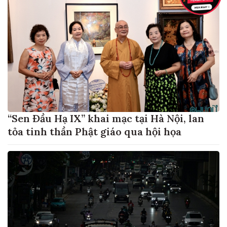
“Sen Đầu Hạ IX” khai mạc tại Hà Nội, lan
tỏa tinh thần Phật giáo qua hội họa