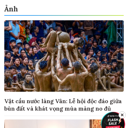
Ảnh
Vật cầu nước làng Vân: Lễ hội độc đáo giữa
bùn đất và khát vọng mùa màng no đủ
✕