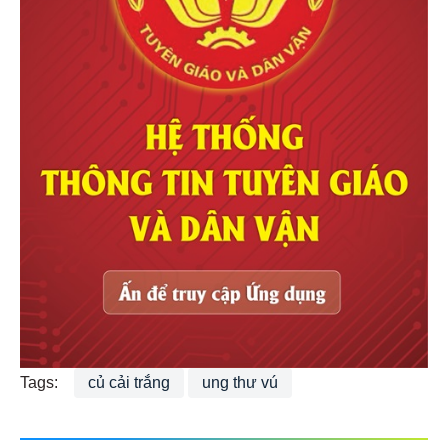
Tags:
củ cải trắng
ung thư vú