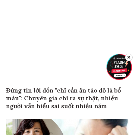
✕
Đừng tin lời đồn "chỉ cần ăn táo đỏ là bổ
máu": Chuyên gia chỉ ra sự thật, nhiều
người vẫn hiểu sai suốt nhiều năm