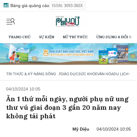
Bảng giá quảng cáo
ISSN: 3093-382X
TRANG CHỦ
SỰ KIỆN
NỮ TRÍ THỨC
ỨNG DỤNG & ĐỔI MỚI
/
TRI THỨC & KỸ NĂNG SỐNG
GIÁO DỤC
SỨC KHỎE
VĂN HÓA
DU LỊCH- Ẩ
04/10/2024 10:05
Ăn 1 thứ mỗi ngày, người phụ nữ ung
thư vú giai đoạn 3 gần 20 năm nay
không tái phát
Mỹ Diệu
04/10/2024 10:05