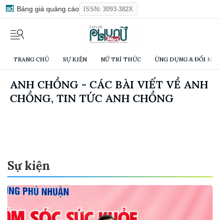
Bảng giá quảng cáo
ISSN: 3093-382X
TRANG CHỦ
SỰ KIỆN
NỮ TRÍ THỨC
ỨNG DỤNG & ĐỔI MỚI
ANH CHỒNG - CÁC BÀI VIẾT VỀ ANH
CHỒNG, TIN TỨC ANH CHỒNG
Sự kiện