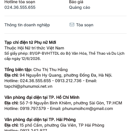
Hotline tòa soạn
Báo giá
024.36.555.655
Quảng cáo
Thông tin doanh nghiệp
Tòa soạn
Tạp chí điện tử Phụ nữ Mới
Thuộc Hội Nữ trí thức Việt Nam
Số giấy phép: 81/GP-BVHTTDL do Bộ Văn Hóa, Thể Thao và Du Lịch
cấp ngày 12/6/2026.
Tổng biên tập:
Chu Thị Thu Hằng
Địa chỉ:
94 Nguyễn Hy Quang, phường Đống Đa, Hà Nội.
Hotline: 024.36.555.655 - 0913.212.736 - Email:
tapchi@phunumoi.net.vn
Văn phòng đại diện tại TP. Hồ Chí Minh
Địa chỉ:
Số 7-9 Nguyễn Bỉnh Khiêm, phường Sài Gòn, TP.HCM
Hotline: 0919.797.579 - Email: phunumoihcm@gmail.com
Văn phòng đại diện tại TP. Hải Phòng
Địa chỉ:
15 phố Cấm, phường Gia Viên, TP Hải Phòng
Hotline: 0913.242.977