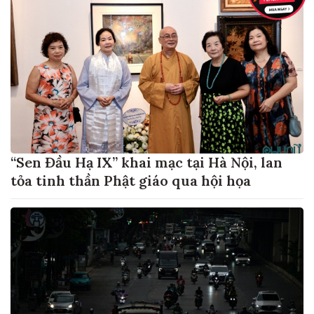
“Sen Đầu Hạ IX” khai mạc tại Hà Nội, lan
tỏa tinh thần Phật giáo qua hội họa