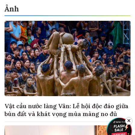
Ảnh
Vật cầu nước làng Vân: Lễ hội độc đáo giữa
bùn đất và khát vọng mùa màng no đủ
✕