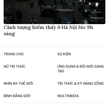
Cảnh tượng hiếm thấy ở Hà Nội lúc 9h
sáng
TRANG CHỦ
SỰ KIỆN
NỮ TRÍ THỨC
ỨNG DỤNG & ĐỔI MỚI SÁNG
TẠO
NHÌN RA THẾ GIỚI
TRI THỨC & KỸ NĂNG SỐNG
BÌNH ĐẲNG GIỚI
MULTIMEDIA