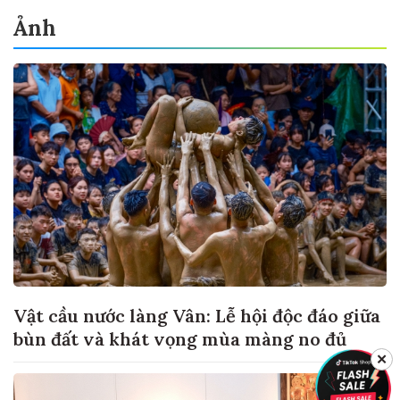
Ảnh
Vật cầu nước làng Vân: Lễ hội độc đáo giữa
bùn đất và khát vọng mùa màng no đủ
✕