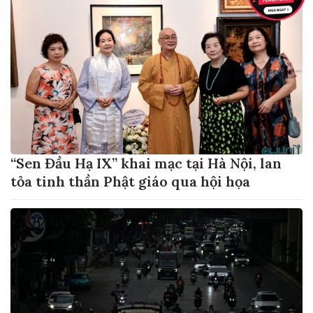
“Sen Đầu Hạ IX” khai mạc tại Hà Nội, lan
tỏa tinh thần Phật giáo qua hội họa