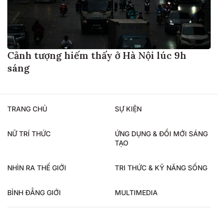
Cảnh tượng hiếm thấy ở Hà Nội lúc 9h
sáng
TRANG CHỦ
SỰ KIỆN
NỮ TRÍ THỨC
ỨNG DỤNG & ĐỔI MỚI SÁNG
TẠO
NHÌN RA THẾ GIỚI
TRI THỨC & KỸ NĂNG SỐNG
BÌNH ĐẲNG GIỚI
MULTIMEDIA