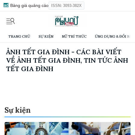
Bảng giá quảng cáo
ISSN: 3093-382X
TRANG CHỦ
SỰ KIỆN
NỮ TRÍ THỨC
ỨNG DỤNG & ĐỔI MỚI
ẢNH TẾT GIA ĐÌNH - CÁC BÀI VIẾT
VỀ ẢNH TẾT GIA ĐÌNH, TIN TỨC ẢNH
TẾT GIA ĐÌNH
Sự kiện