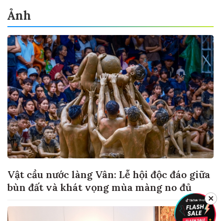
Ảnh
Vật cầu nước làng Vân: Lễ hội độc đáo giữa
bùn đất và khát vọng mùa màng no đủ
✕