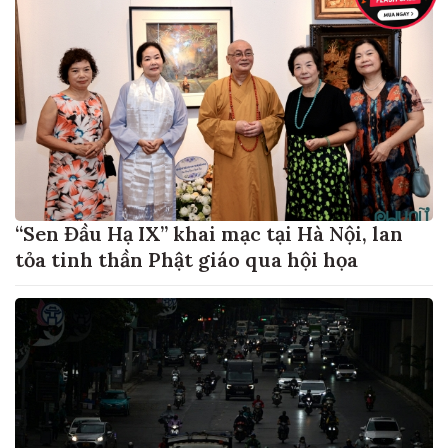
“Sen Đầu Hạ IX” khai mạc tại Hà Nội, lan
tỏa tinh thần Phật giáo qua hội họa