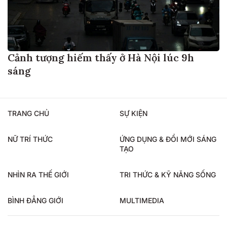
Cảnh tượng hiếm thấy ở Hà Nội lúc 9h
sáng
TRANG CHỦ
SỰ KIỆN
NỮ TRÍ THỨC
ỨNG DỤNG & ĐỔI MỚI SÁNG
TẠO
NHÌN RA THẾ GIỚI
TRI THỨC & KỸ NĂNG SỐNG
BÌNH ĐẲNG GIỚI
MULTIMEDIA