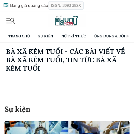
Bảng giá quảng cáo
ISSN: 3093-382X
TRANG CHỦ
SỰ KIỆN
NỮ TRÍ THỨC
ỨNG DỤNG & ĐỔI MỚI
BÀ XÃ KÉM TUỔI - CÁC BÀI VIẾT VỀ
BÀ XÃ KÉM TUỔI, TIN TỨC BÀ XÃ
KÉM TUỔI
Sự kiện