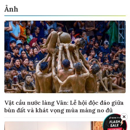
Ảnh
Vật cầu nước làng Vân: Lễ hội độc đáo giữa
bùn đất và khát vọng mùa màng no đủ
✕