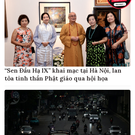
“Sen Đầu Hạ IX” khai mạc tại Hà Nội, lan
tỏa tinh thần Phật giáo qua hội họa