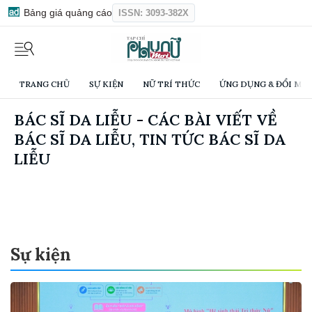
Bảng giá quảng cáo
ISSN: 3093-382X
TRANG CHỦ
SỰ KIỆN
NỮ TRÍ THỨC
ỨNG DỤNG & ĐỔI MỚI
BÁC SĨ DA LIỄU - CÁC BÀI VIẾT VỀ
BÁC SĨ DA LIỄU, TIN TỨC BÁC SĨ DA
LIỄU
Sự kiện