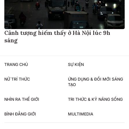
Cảnh tượng hiếm thấy ở Hà Nội lúc 9h
sáng
TRANG CHỦ
SỰ KIỆN
NỮ TRÍ THỨC
ỨNG DỤNG & ĐỔI MỚI SÁNG
TẠO
NHÌN RA THẾ GIỚI
TRI THỨC & KỸ NĂNG SỐNG
BÌNH ĐẲNG GIỚI
MULTIMEDIA