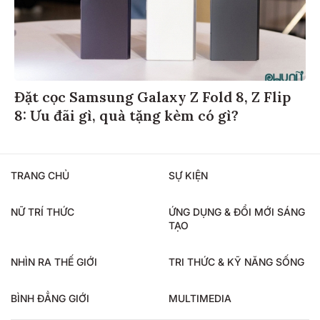
Đặt cọc Samsung Galaxy Z Fold 8, Z Flip
8: Ưu đãi gì, quà tặng kèm có gì?
TRANG CHỦ
SỰ KIỆN
NỮ TRÍ THỨC
ỨNG DỤNG & ĐỔI MỚI SÁNG
TẠO
NHÌN RA THẾ GIỚI
TRI THỨC & KỸ NĂNG SỐNG
BÌNH ĐẲNG GIỚI
MULTIMEDIA