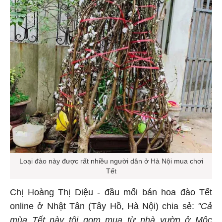
Loại đào này được rất nhiều người dân ở Hà Nội mua chơi
Tết
Chị Hoàng Thị Diệu - đầu mối bán hoa đào Tết
online ở Nhật Tân (Tây Hồ, Hà Nội) chia sẻ:
"Cả
mùa Tết này tôi gom mua từ nhà vườn ở Mộc