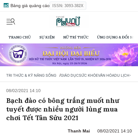
Bảng giá quảng cáo
ISSN: 3093-382X
TRANG CHỦ
SỰ KIỆN
NỮ TRÍ THỨC
ỨNG DỤNG & ĐỔI MỚI
/
TRI THỨC & KỸ NĂNG SỐNG
GIÁO DỤC
SỨC KHỎE
VĂN HÓA
DU LỊCH- Ẩ
08/02/2021 14:10
Bạch đào có bông trắng muốt như
tuyết được nhiều người lùng mua
chơi Tết Tân Sửu 2021
Thanh Mai
08/02/2021 14:10