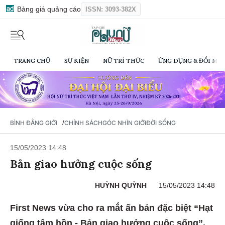
Bảng giá quảng cáo
ISSN: 3093-382X
TRANG CHỦ
SỰ KIỆN
NỮ TRÍ THỨC
ỨNG DỤNG & ĐỔI MỚI
/
BÌNH ĐẲNG GIỚI
CHÍNH SÁCH
GÓC NHÌN GIỚI
ĐỜI SỐNG
15/05/2023 14:48
Bản giao hưởng cuộc sống
HUỲNH QUỲNH
15/05/2023 14:48
First News vừa cho ra mắt ấn bản đặc biệt “Hạt
giống tâm hồn - Bản giao hưởng cuộc sống”.