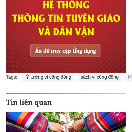
Tags:
Ý tưởng vì cộng đồng
sách vì cộng đồng
H
Tin liên quan