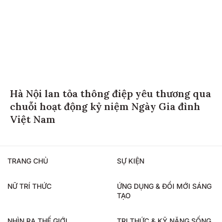
Hà Nội lan tỏa thông điệp yêu thương qua
chuỗi hoạt động kỷ niệm Ngày Gia đình
Việt Nam
TRANG CHỦ
SỰ KIỆN
NỮ TRÍ THỨC
ỨNG DỤNG & ĐỔI MỚI SÁNG
TẠO
NHÌN RA THẾ GIỚI
TRI THỨC & KỸ NĂNG SỐNG