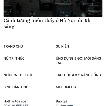
Cảnh tượng hiếm thấy ở Hà Nội lúc 9h
sáng
TRANG CHỦ
SỰ KIỆN
NỮ TRÍ THỨC
ỨNG DỤNG & ĐỔI MỚI SÁNG
TẠO
NHÌN RA THẾ GIỚI
TRI THỨC & KỸ NĂNG SỐNG
BÌNH ĐẲNG GIỚI
MULTIMEDIA
Hotline tòa soạn
Báo giá
024.36.555.655
Quảng cáo