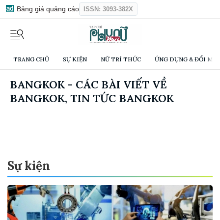
Bảng giá quảng cáo
ISSN: 3093-382X
TRANG CHỦ
SỰ KIỆN
NỮ TRÍ THỨC
ỨNG DỤNG & ĐỔI MỚI
BANGKOK - CÁC BÀI VIẾT VỀ
BANGKOK, TIN TỨC BANGKOK
Sự kiện