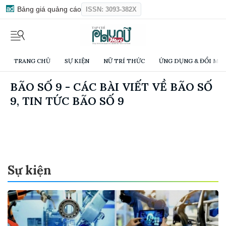
Bảng giá quảng cáo
ISSN: 3093-382X
TRANG CHỦ
SỰ KIỆN
NỮ TRÍ THỨC
ỨNG DỤNG & ĐỔI MỚI
BÃO SỐ 9 - CÁC BÀI VIẾT VỀ BÃO SỐ
9, TIN TỨC BÃO SỐ 9
Sự kiện