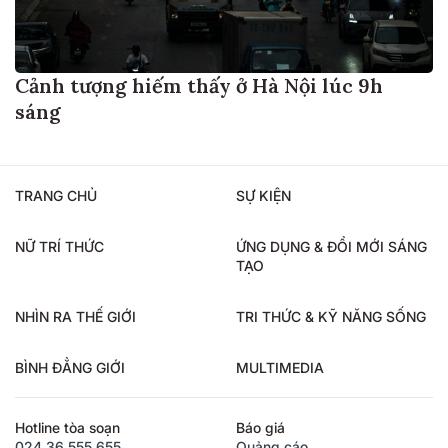
Cảnh tượng hiếm thấy ở Hà Nội lúc 9h
sáng
TRANG CHỦ
SỰ KIỆN
NỮ TRÍ THỨC
ỨNG DỤNG & ĐỔI MỚI SÁNG
TẠO
NHÌN RA THẾ GIỚI
TRI THỨC & KỸ NĂNG SỐNG
BÌNH ĐẲNG GIỚI
MULTIMEDIA
Hotline tòa soạn
Báo giá
024.36.555.655
Quảng cáo