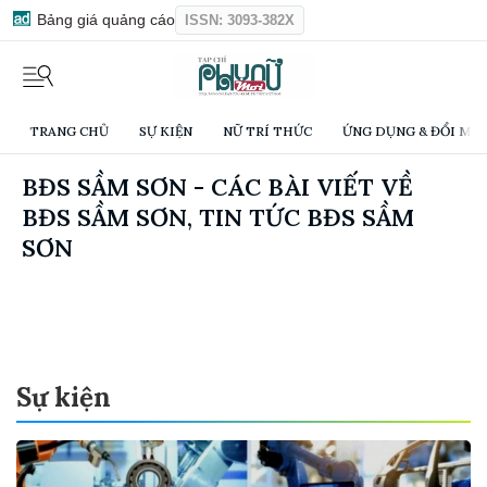
Bảng giá quảng cáo
ISSN: 3093-382X
TRANG CHỦ
SỰ KIỆN
NỮ TRÍ THỨC
ỨNG DỤNG & ĐỔI MỚI
BĐS SẦM SƠN - CÁC BÀI VIẾT VỀ
BĐS SẦM SƠN, TIN TỨC BĐS SẦM
SƠN
Sự kiện