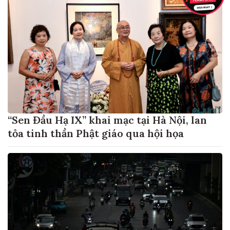
“Sen Đầu Hạ IX” khai mạc tại Hà Nội, lan
tỏa tinh thần Phật giáo qua hội họa