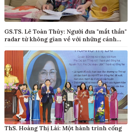
GS.TS. Lê Toàn Thủy: Người đưa "mắt thần"
radar từ không gian về với những cánh
đồng lúa Việt Nam
ThS. Hoàng Thị Lài: Một hành trình cống