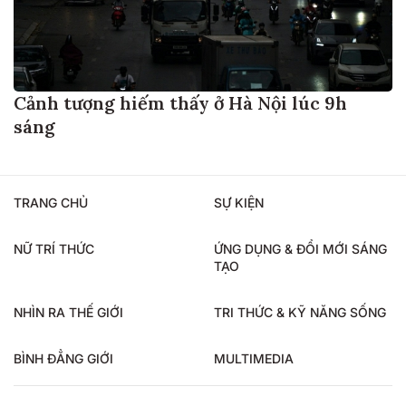
Cảnh tượng hiếm thấy ở Hà Nội lúc 9h
sáng
TRANG CHỦ
SỰ KIỆN
NỮ TRÍ THỨC
ỨNG DỤNG & ĐỔI MỚI SÁNG
TẠO
NHÌN RA THẾ GIỚI
TRI THỨC & KỸ NĂNG SỐNG
BÌNH ĐẲNG GIỚI
MULTIMEDIA