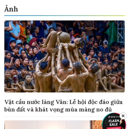
Ảnh
Vật cầu nước làng Vân: Lễ hội độc đáo giữa
bùn đất và khát vọng mùa màng no đủ
✕