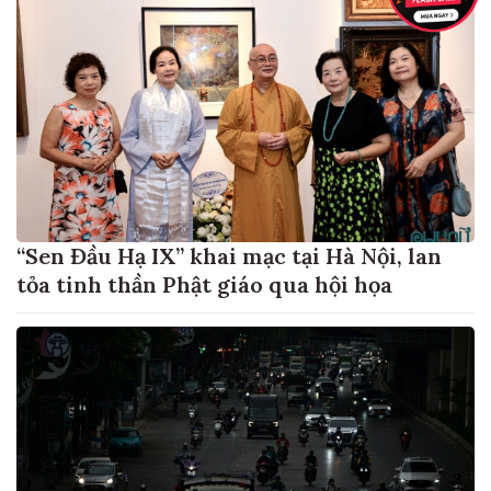
“Sen Đầu Hạ IX” khai mạc tại Hà Nội, lan
tỏa tinh thần Phật giáo qua hội họa