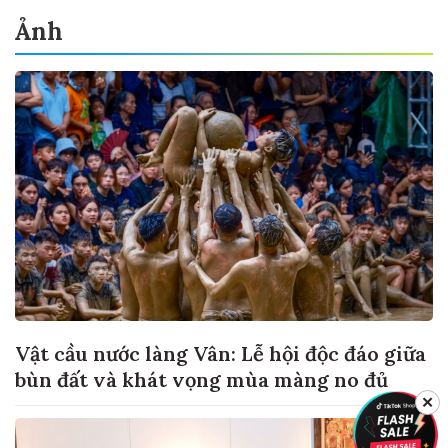
Ảnh
Vật cầu nước làng Vân: Lễ hội độc đáo giữa
bùn đất và khát vọng mùa màng no đủ
✕