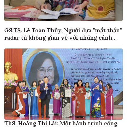
GS.TS. Lê Toàn Thủy: Người đưa "mắt thần"
radar từ không gian về với những cánh
đồng lúa Việt Nam
ThS. Hoàng Thị Lài: Một hành trình cống