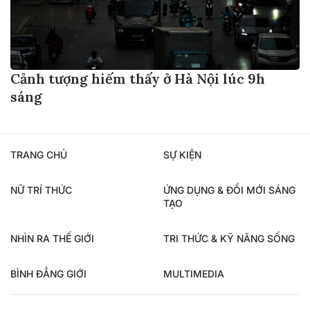
Cảnh tượng hiếm thấy ở Hà Nội lúc 9h
sáng
TRANG CHỦ
SỰ KIỆN
NỮ TRÍ THỨC
ỨNG DỤNG & ĐỔI MỚI SÁNG
TẠO
NHÌN RA THẾ GIỚI
TRI THỨC & KỸ NĂNG SỐNG
BÌNH ĐẲNG GIỚI
MULTIMEDIA