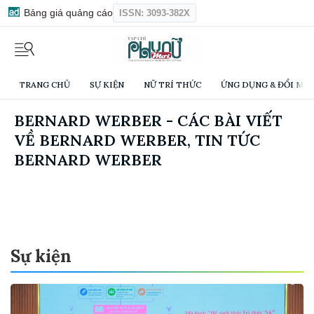
Bảng giá quảng cáo
ISSN: 3093-382X
TRANG CHỦ
SỰ KIỆN
NỮ TRÍ THỨC
ỨNG DỤNG & ĐỔI MỚI
BERNARD WERBER - CÁC BÀI VIẾT
VỀ BERNARD WERBER, TIN TỨC
BERNARD WERBER
Sự kiện