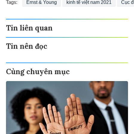
Tags:
Ernst & Young
kinh tế việt nam 2021
Cục đ
Tin liên quan
Tin nên đọc
Cùng chuyên mục