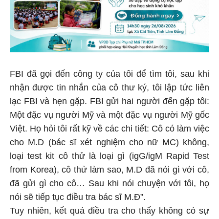
FBI đã gọi đến công ty của tôi để tìm tôi, sau khi
nhận được tin nhắn của cô thư ký, tôi lập tức liên
lạc FBI và hẹn gặp. FBI gửi hai người đến gặp tôi:
Một đặc vụ người Mỹ và một đặc vụ người Mỹ gốc
Việt. Họ hỏi tôi rất kỹ về các chi tiết: Cô có làm việc
cho M.D (bác sĩ xét nghiệm cho nữ MC) không,
loại test kit cô thử là loại gì (igG/igM Rapid Test
from Korea), cô thử làm sao, M.D đã nói gì với cô,
đã gửi gì cho cô… Sau khi nói chuyện với tôi, họ
nói sẽ tiếp tục điều tra bác sĩ M.Đ”.
Tuy nhiên, kết quả điều tra cho thấy không có sự