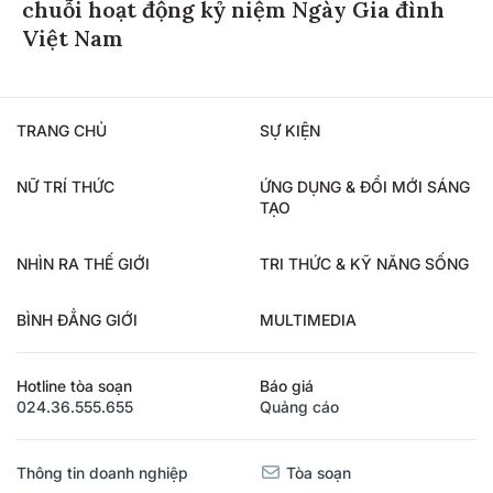
chuỗi hoạt động kỷ niệm Ngày Gia đình
Việt Nam
TRANG CHỦ
SỰ KIỆN
NỮ TRÍ THỨC
ỨNG DỤNG & ĐỔI MỚI SÁNG
TẠO
NHÌN RA THẾ GIỚI
TRI THỨC & KỸ NĂNG SỐNG
BÌNH ĐẲNG GIỚI
MULTIMEDIA
Hotline tòa soạn
Báo giá
024.36.555.655
Quảng cáo
Thông tin doanh nghiệp
Tòa soạn