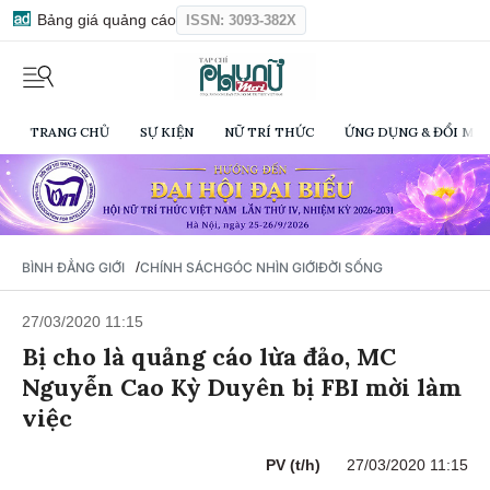
Bảng giá quảng cáo
ISSN: 3093-382X
TRANG CHỦ
SỰ KIỆN
NỮ TRÍ THỨC
ỨNG DỤNG & ĐỔI MỚI
/
BÌNH ĐẲNG GIỚI
CHÍNH SÁCH
GÓC NHÌN GIỚI
ĐỜI SỐNG
27/03/2020 11:15
Bị cho là quảng cáo lừa đảo, MC
Nguyễn Cao Kỳ Duyên bị FBI mời làm
việc
PV (t/h)
27/03/2020 11:15