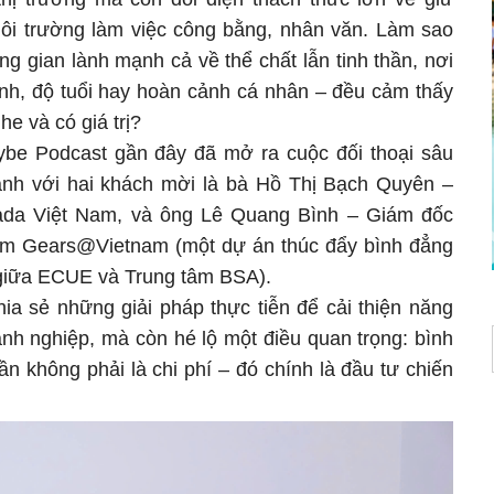
ôi trường làm việc công bằng, nhân văn. Làm sao
ng gian lành mạnh cả về thể chất lẫn tinh thần, nơi
tính, độ tuổi hay hoàn cảnh cá nhân – đều cảm thấy
he và có giá trị?
e Podcast gần đây đã mở ra cuộc đối thoại sâu
nh với hai khách mời là bà Hồ Thị Bạch Quyên –
da Việt Nam, và ông Lê Quang Bình – Giám đốc
m Gears@Vietnam (một dự án thúc đẩy bình đẳng
c giữa ECUE và Trung tâm BSA).
ia sẻ những giải pháp thực tiễn để cải thiện năng
anh nghiệp, mà còn hé lộ một điều quan trọng: bình
ần không phải là chi phí – đó chính là đầu tư chiến