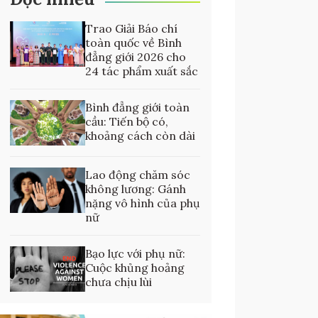
Trao Giải Báo chí
toàn quốc về Bình
đẳng giới 2026 cho
24 tác phẩm xuất sắc
Bình đẳng giới toàn
cầu: Tiến bộ có,
khoảng cách còn dài
Lao động chăm sóc
không lương: Gánh
nặng vô hình của phụ
nữ
Bạo lực với phụ nữ:
Cuộc khủng hoảng
chưa chịu lùi