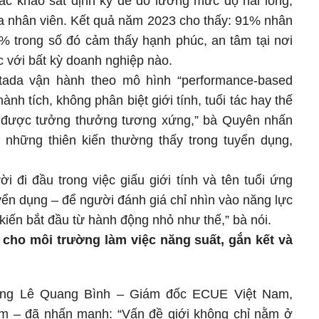
các khảo sát định kỳ để đo lường mức độ hài lòng,
ủa nhân viên. Kết quả năm 2023 cho thấy: 91% nhân
0% trong số đó cảm thấy hạnh phúc, an tâm tại nơi
 với bất kỳ doanh nghiệp nào.
tada vận hành theo mô hình “performance-based
hành tích, không phân biệt giới tính, tuổi tác hay thế
thì được tưởng thưởng tương xứng,” bà Quyên nhấn
 những thiên kiến thường thấy trong tuyển dụng,
 đi đầu trong việc giấu giới tính và tên tuổi ứng
yển dụng – để người đánh giá chỉ nhìn vào năng lực
kiến bắt đầu từ hành động nhỏ như thế,” bà nói.
 cho môi trường làm việc năng suất, gắn kết và
i ông Lê Quang Bình – Giám đốc ECUE Việt Nam,
 – đã nhấn mạnh: “Vấn đề giới không chỉ nằm ở