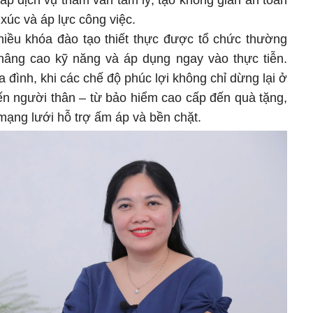
ấp dịch vụ tham vấn tâm lý, tạo không gian an toàn
xúc và áp lực công việc.
nhiều khóa đào tạo thiết thực được tổ chức thường
nâng cao kỹ năng và áp dụng ngay vào thực tiễn.
a đình, khi các chế độ phúc lợi không chỉ dừng lại ở
n người thân – từ bảo hiểm cao cấp đến quà tặng,
ạng lưới hỗ trợ ấm áp và bền chặt.