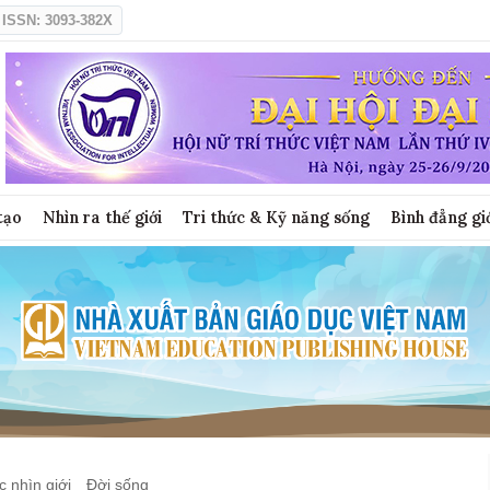
ISSN: 3093-382X
tạo
Nhìn ra thế giới
Tri thức & Kỹ năng sống
Bình đẳng gi
 nhìn giới
Đời sống