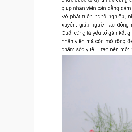
chức quốc tế uy tín để cung c
giúp nhân viên cân bằng cảm 
Về phát triển nghề nghiệp, 
xuyên, giúp người lao động 
Cuối cùng là yếu tố gắn kết gi
nhân viên mà còn mở rộng đế
chăm sóc y tế… tạo nên một m