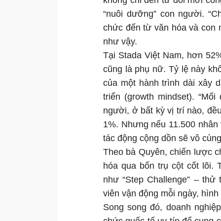
không chỉ đến từ đổi mới cô
“nuôi dưỡng” con người. “Ch
chức đến từ văn hóa và con
như vậy.
Tại Stada Việt Nam, hơn 52%
cũng là phụ nữ. Tỷ lệ này kh
của một hành trình dài xây 
triển (growth mindset). “Mố
người, ở bất kỳ vị trí nào, 
1%. Nhưng nếu 11.500 nhân v
tác động cộng dồn sẽ vô cùn
Theo bà Quyên, chiến lược c
hóa qua bốn trụ cột cốt lõi.
như “Step Challenge” – thử
viên vận động mỗi ngày, hình 
Song song đó, doanh nghiệp 