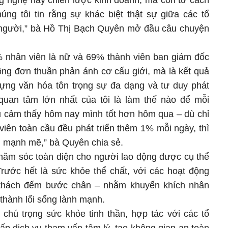
ng nghệ hay chiến lược kinh doanh, mà còn từ cách
úng tôi tin rằng sự khác biệt thật sự giữa các tổ
 người,” bà Hồ Thị Bạch Quyên mở đầu câu chuyện
 nhân viên là nữ và 69% thành viên ban giám đốc
ông đơn thuần phản ánh cơ cấu giới, mà là kết quả
dựng văn hóa tôn trọng sự đa dạng và tư duy phát
i quan tâm lớn nhất của tôi là làm thế nào để mỗi
đều cảm thấy hôm nay mình tốt hơn hôm qua – dù chỉ
iên toàn cầu đều phát triển thêm 1% mỗi ngày, thì
g mạnh mẽ,” bà Quyên chia sẻ.
hăm sóc toàn diện cho người lao động được cụ thể
 Trước hết là sức khỏe thể chất, với các hoạt động
 thách đếm bước chân – nhằm khuyến khích nhân
thành lối sống lành mạnh.
chú trọng sức khỏe tinh thần, hợp tác với các tổ