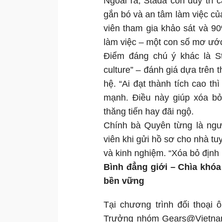
Ngoài ra, Stada còn duy trì 
gắn bó và an tâm làm việc c
viên tham gia khảo sát và 9
làm việc – một con số mơ ước
Điểm đáng chú ý khác là S
culture” – đánh giá dựa trên t
hệ. “Ai đạt thành tích cao 
mạnh. Điều này giúp xóa bỏ
thăng tiến hay đãi ngộ.
Chính bà Quyên từng là người
viên khi gửi hồ sơ cho nhà tu
và kinh nghiệm. “Xóa bỏ định 
Bình đẳng giới – Chìa khóa
bền vững
Tại chương trình đối thoạ
Trưởng nhóm Gears@Vietnam