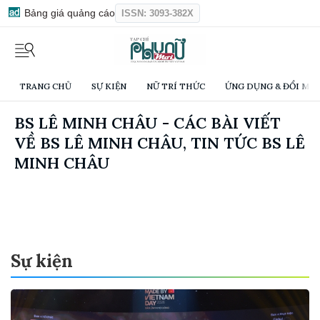
Bảng giá quảng cáo
ISSN: 3093-382X
TRANG CHỦ
SỰ KIỆN
NỮ TRÍ THỨC
ỨNG DỤNG & ĐỔI MỚI
BS LÊ MINH CHÂU - CÁC BÀI VIẾT
VỀ BS LÊ MINH CHÂU, TIN TỨC BS LÊ
MINH CHÂU
Sự kiện