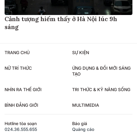
Cảnh tượng hiếm thấy ở Hà Nội lúc 9h
sáng
TRANG CHỦ
SỰ KIỆN
NỮ TRÍ THỨC
ỨNG DỤNG & ĐỔI MỚI SÁNG
TẠO
NHÌN RA THẾ GIỚI
TRI THỨC & KỸ NĂNG SỐNG
BÌNH ĐẲNG GIỚI
MULTIMEDIA
Hotline tòa soạn
Báo giá
024.36.555.655
Quảng cáo