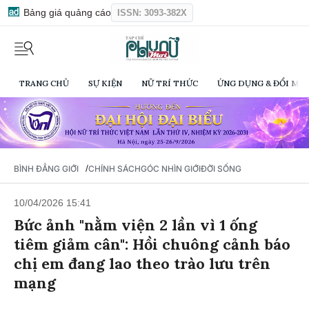
Bảng giá quảng cáo
ISSN: 3093-382X
TRANG CHỦ
SỰ KIỆN
NỮ TRÍ THỨC
ỨNG DỤNG & ĐỔI MỚI
/
BÌNH ĐẲNG GIỚI
CHÍNH SÁCH
GÓC NHÌN GIỚI
ĐỜI SỐNG
10/04/2026 15:41
Bức ảnh "nằm viện 2 lần vì 1 ống
tiêm giảm cân": Hồi chuông cảnh báo
chị em đang lao theo trào lưu trên
mạng