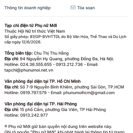
Thông tin doanh nghiệp
Tòa soạn
Tạp chí điện tử Phụ nữ Mới
Thuộc Hội Nữ trí thức Việt Nam
Số giấy phép: 81/GP-BVHTTDL do Bộ Văn Hóa, Thể Thao và Du Lịch
cấp ngày 12/6/2026.
Tổng biên tập:
Chu Thị Thu Hằng
Địa chỉ:
94 Nguyễn Hy Quang, phường Đống Đa, Hà Nội.
Hotline: 024.36.555.655 - 0913.212.736 - Email:
tapchi@phunumoi.net.vn
Văn phòng đại diện tại TP. Hồ Chí Minh
Địa chỉ:
Số 7-9 Nguyễn Bỉnh Khiêm, phường Sài Gòn, TP.HCM
Hotline: 0919.797.579 - Email: phunumoihcm@gmail.com
Văn phòng đại diện tại TP. Hải Phòng
Địa chỉ:
15 phố Cấm, phường Gia Viên, TP Hải Phòng
Hotline: 0913.242.977
® Phụ nữ Mới giữ bản quyền nội dung trên website này.
Ghi rõ nguồn "Phụ nữ Mới" khi phát hành lại thông tin từ trang