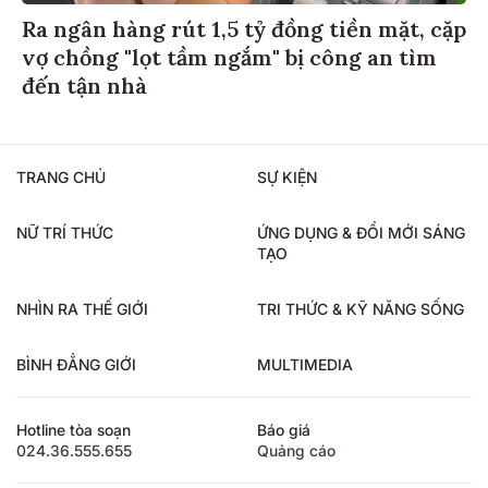
Ra ngân hàng rút 1,5 tỷ đồng tiền mặt, cặp
vợ chồng "lọt tầm ngắm" bị công an tìm
đến tận nhà
TRANG CHỦ
SỰ KIỆN
NỮ TRÍ THỨC
ỨNG DỤNG & ĐỔI MỚI SÁNG
TẠO
NHÌN RA THẾ GIỚI
TRI THỨC & KỸ NĂNG SỐNG
BÌNH ĐẲNG GIỚI
MULTIMEDIA
Hotline tòa soạn
Báo giá
024.36.555.655
Quảng cáo