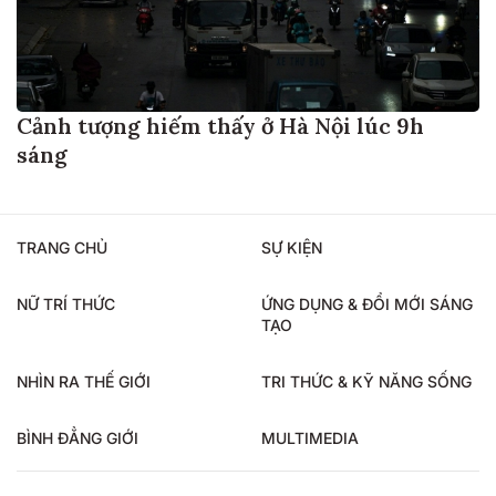
Cảnh tượng hiếm thấy ở Hà Nội lúc 9h
sáng
TRANG CHỦ
SỰ KIỆN
NỮ TRÍ THỨC
ỨNG DỤNG & ĐỔI MỚI SÁNG
TẠO
NHÌN RA THẾ GIỚI
TRI THỨC & KỸ NĂNG SỐNG
BÌNH ĐẲNG GIỚI
MULTIMEDIA