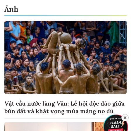
Ảnh
Vật cầu nước làng Vân: Lễ hội độc đáo giữa
bùn đất và khát vọng mùa màng no đủ
✕