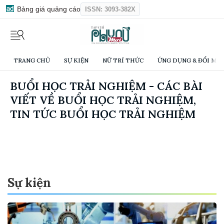
Bảng giá quảng cáo
ISSN: 3093-382X
TRANG CHỦ
SỰ KIỆN
NỮ TRÍ THỨC
ỨNG DỤNG & ĐỔI MỚI
BUỔI HỌC TRẢI NGHIỆM - CÁC BÀI
VIẾT VỀ BUỔI HỌC TRẢI NGHIỆM,
TIN TỨC BUỔI HỌC TRẢI NGHIỆM
Sự kiện