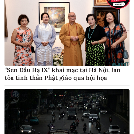
“Sen Đầu Hạ IX” khai mạc tại Hà Nội, lan
tỏa tinh thần Phật giáo qua hội họa