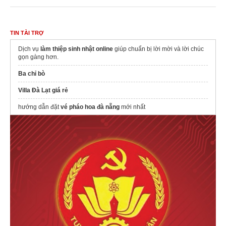
TIN TÀI TRỢ
Dịch vụ
làm thiệp sinh nhật online
giúp chuẩn bị lời mời và lời chúc
gọn gàng hơn.
Ba chỉ bò
Villa Đà Lạt giá rẻ
hướng dẫn đặt
vé pháo hoa đà nẵng
mới nhất
Tổ chức sự kiện tại Bình Dương
nhà hàng hồng hạnh 3
Công Ty Du Lịch Nhịp Sống Mới
vé universal studios singapore
Mua
Combo trọn vẹn cảm giác
ngay
Mua
eSIM du lịch Hong Kong
du lịch mỹ