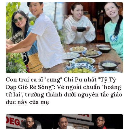
Con trai ca sĩ "cưng" Chi Pu nhất "Tỷ Tỷ
Đạp Gió Rẽ Sóng": Vẻ ngoài chuẩn "hoàng
tử lai", trưởng thành dưới nguyên tắc giáo
dục này của mẹ