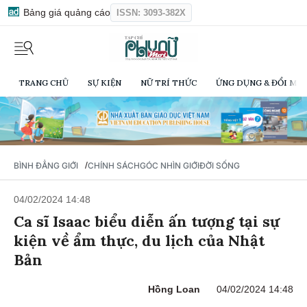
Bảng giá quảng cáo
ISSN: 3093-382X
TRANG CHỦ
SỰ KIỆN
NỮ TRÍ THỨC
ỨNG DỤNG & ĐỔI MỚI
/
BÌNH ĐẲNG GIỚI
CHÍNH SÁCH
GÓC NHÌN GIỚI
ĐỜI SỐNG
04/02/2024 14:48
Ca sĩ Isaac biểu diễn ấn tượng tại sự
kiện về ẩm thực, du lịch của Nhật
Bản
Hồng Loan
04/02/2024 14:48