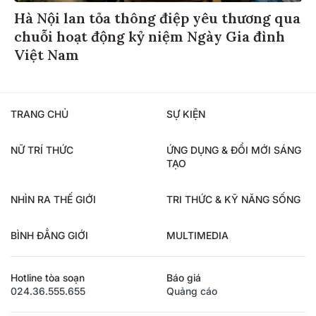
Hà Nội lan tỏa thông điệp yêu thương qua
chuỗi hoạt động kỷ niệm Ngày Gia đình
Việt Nam
TRANG CHỦ
SỰ KIỆN
NỮ TRÍ THỨC
ỨNG DỤNG & ĐỔI MỚI SÁNG
TẠO
NHÌN RA THẾ GIỚI
TRI THỨC & KỸ NĂNG SỐNG
BÌNH ĐẲNG GIỚI
MULTIMEDIA
Hotline tòa soạn
Báo giá
024.36.555.655
Quảng cáo