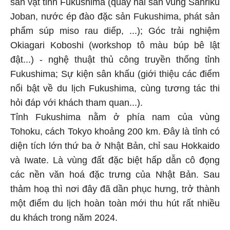
sản vật tỉnh Fukushima (quầy hải sản vùng Sanriku
Joban, nước ép đào đặc sản Fukushima, phát sản
phẩm súp miso rau diếp, ...); Góc trải nghiệm
Okiagari Koboshi (workshop tô màu búp bê lật
đật...) - nghệ thuật thủ công truyền thống tỉnh
Fukushima; Sự kiện sân khấu (giới thiệu các điểm
nổi bật về du lịch Fukushima, cùng tương tác thi
hỏi đáp với khách tham quan...).
Tỉnh Fukushima nằm ở phía nam của vùng
Tohoku, cách Tokyo khoảng 200 km. Đây là tỉnh có
diện tích lớn thứ ba ở Nhật Bản, chỉ sau Hokkaido
và Iwate. Là vùng đất đặc biệt hấp dẫn cô đọng
các nền văn hoá đặc trưng của Nhật Bản. Sau
thảm hoạ thì nơi đây đã dần phục hưng, trở thành
một điểm du lịch hoàn toàn mới thu hút rất nhiều
du khách trong năm 2024.