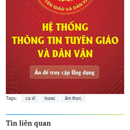
cốt nền cô đặc gà
Tags:
ca sĩ
Isaac
ẩm thực
Tin liên quan