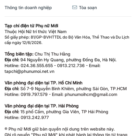
Thông tin doanh nghiệp
Tòa soạn
Tạp chí điện tử Phụ nữ Mới
Thuộc Hội Nữ trí thức Việt Nam
Số giấy phép: 81/GP-BVHTTDL do Bộ Văn Hóa, Thể Thao và Du Lịch
cấp ngày 12/6/2026.
Tổng biên tập:
Chu Thị Thu Hằng
Địa chỉ:
94 Nguyễn Hy Quang, phường Đống Đa, Hà Nội.
Hotline: 024.36.555.655 - 0913.212.736 - Email:
tapchi@phunumoi.net.vn
Văn phòng đại diện tại TP. Hồ Chí Minh
Địa chỉ:
Số 7-9 Nguyễn Bỉnh Khiêm, phường Sài Gòn, TP.HCM
Hotline: 0919.797.579 - Email: phunumoihcm@gmail.com
Văn phòng đại diện tại TP. Hải Phòng
Địa chỉ:
15 phố Cấm, phường Gia Viên, TP Hải Phòng
Hotline: 0913.242.977
® Phụ nữ Mới giữ bản quyền nội dung trên website này.
Ghi rõ nguồn "Phụ nữ Mới" khi phát hành lại thông tin từ trang