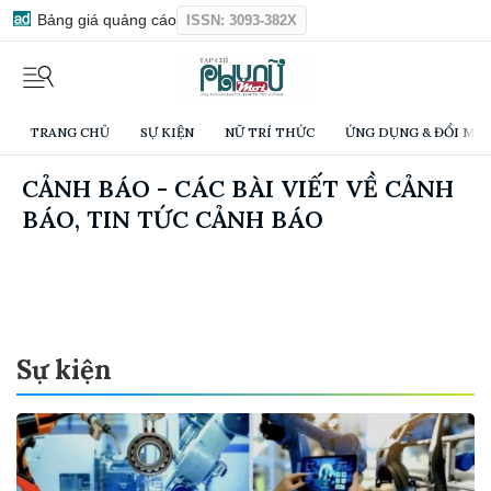
Bảng giá quảng cáo
ISSN: 3093-382X
TRANG CHỦ
SỰ KIỆN
NỮ TRÍ THỨC
ỨNG DỤNG & ĐỔI MỚI
CẢNH BÁO - CÁC BÀI VIẾT VỀ CẢNH
BÁO, TIN TỨC CẢNH BÁO
Sự kiện