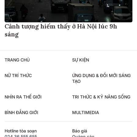
Cảnh tượng hiếm thấy ở Hà Nội lúc 9h
sáng
TRANG CHỦ
SỰ KIỆN
NỮ TRÍ THỨC
ỨNG DỤNG & ĐỔI MỚI SÁNG
TẠO
NHÌN RA THẾ GIỚI
TRI THỨC & KỸ NĂNG SỐNG
BÌNH ĐẲNG GIỚI
MULTIMEDIA
Hotline tòa soạn
Báo giá
024.36.555.655
Quảng cáo