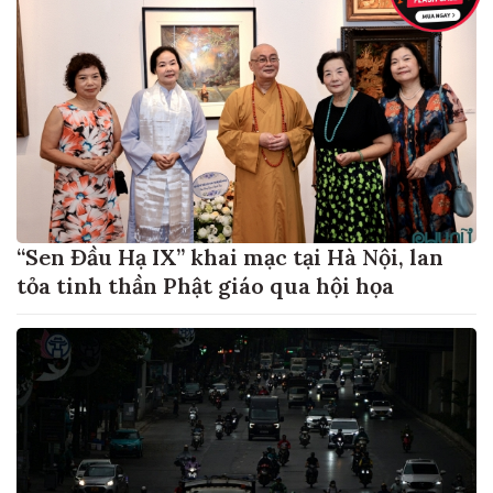
“Sen Đầu Hạ IX” khai mạc tại Hà Nội, lan
tỏa tinh thần Phật giáo qua hội họa