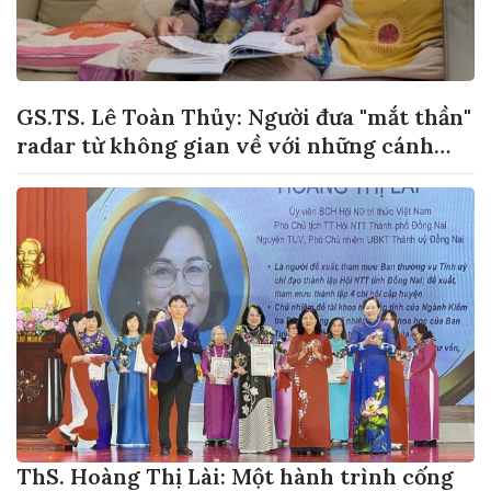
GS.TS. Lê Toàn Thủy: Người đưa "mắt thần"
radar từ không gian về với những cánh
đồng lúa Việt Nam
ThS. Hoàng Thị Lài: Một hành trình cống