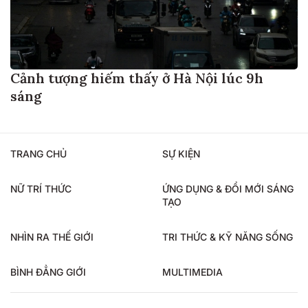
Cảnh tượng hiếm thấy ở Hà Nội lúc 9h
sáng
TRANG CHỦ
SỰ KIỆN
NỮ TRÍ THỨC
ỨNG DỤNG & ĐỔI MỚI SÁNG
TẠO
NHÌN RA THẾ GIỚI
TRI THỨC & KỸ NĂNG SỐNG
BÌNH ĐẲNG GIỚI
MULTIMEDIA