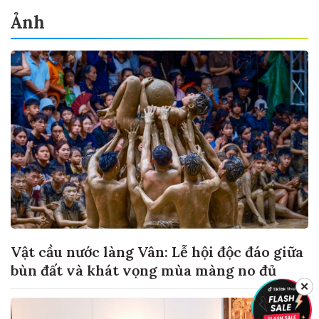
Ảnh
Vật cầu nước làng Vân: Lễ hội độc đáo giữa
bùn đất và khát vọng mùa màng no đủ
✕