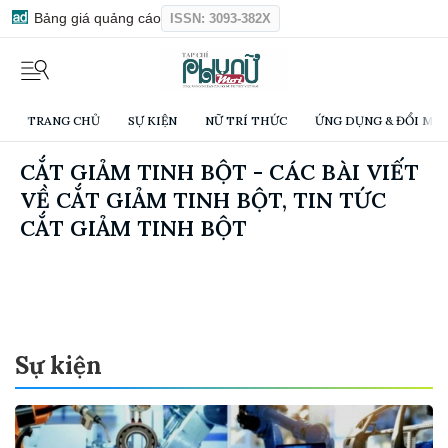
Bảng giá quảng cáo
ISSN: 3093-382X
TRANG CHỦ
SỰ KIỆN
NỮ TRÍ THỨC
ỨNG DỤNG & ĐỔI MỚI
CẮT GIẢM TINH BỘT - CÁC BÀI VIẾT
VỀ CẮT GIẢM TINH BỘT, TIN TỨC
CẮT GIẢM TINH BỘT
Sự kiện