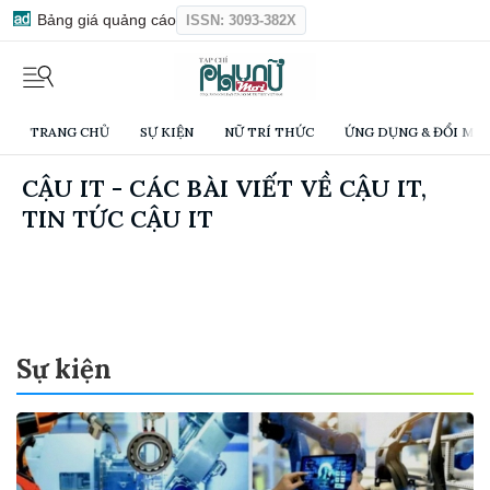
Bảng giá quảng cáo
ISSN: 3093-382X
TRANG CHỦ
SỰ KIỆN
NỮ TRÍ THỨC
ỨNG DỤNG & ĐỔI MỚI
CẬU IT - CÁC BÀI VIẾT VỀ CẬU IT,
TIN TỨC CẬU IT
Sự kiện