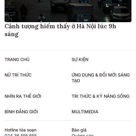
Cảnh tượng hiếm thấy ở Hà Nội lúc 9h
sáng
TRANG CHỦ
SỰ KIỆN
NỮ TRÍ THỨC
ỨNG DỤNG & ĐỔI MỚI SÁNG
TẠO
NHÌN RA THẾ GIỚI
TRI THỨC & KỸ NĂNG SỐNG
BÌNH ĐẲNG GIỚI
MULTIMEDIA
Hotline tòa soạn
Báo giá
024.36.555.655
Quảng cáo