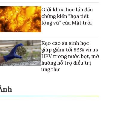
cưng
Giới khoa học lần đầu
chứng kiến “họa tiết
lông vũ” của Mặt trời
Kẹo cao su sinh học
giúp giảm tới 93% virus
HPV trong nước bọt, mở
hướng hỗ trợ điều trị
ung thư
Ảnh