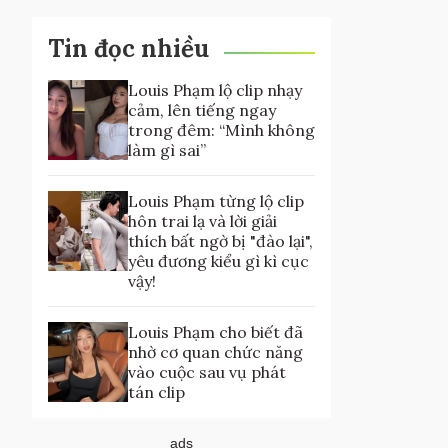
Tin đọc nhiều
Louis Phạm lộ clip nhạy
cảm, lên tiếng ngay
trong đêm: “Mình không
làm gì sai”
Louis Phạm từng lộ clip
hôn trai lạ và lời giải
thích bất ngờ bị "đào lại",
yêu đương kiểu gì kì cục
vậy!
Louis Phạm cho biết đã
nhờ cơ quan chức năng
vào cuộc sau vụ phát
tán clip
ads