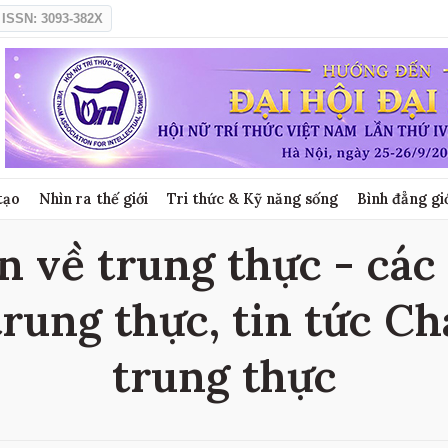
ISSN: 3093-382X
tạo
Nhìn ra thế giới
Tri thức & Kỹ năng sống
Bình đẳng gi
 về trung thực - các 
rung thực, tin tức C
trung thực