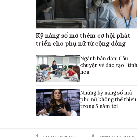
Kỹ năng số mở thêm cơ hội phát
triển cho phụ nữ từ cộng đồng
Ngành bán dẫn: Câu
chuyện về đào tạo “tin
hoa”
Những kỹ năng số mà
phụ nữ không thể thiếu
trong 5 năm tới