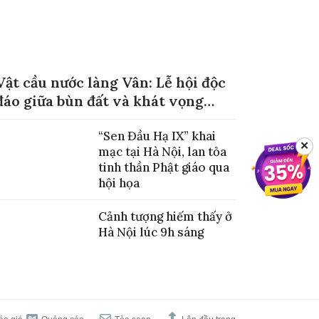
Vật cầu nước làng Vân: Lễ hội độc
đáo giữa bùn đất và khát vọng
mùa màng no đủ
“Sen Đầu Hạ IX” khai
✕
mạc tại Hà Nội, lan tỏa
tinh thần Phật giáo qua
hội họa
Cảnh tượng hiếm thấy ở
Hà Nội lúc 9h sáng