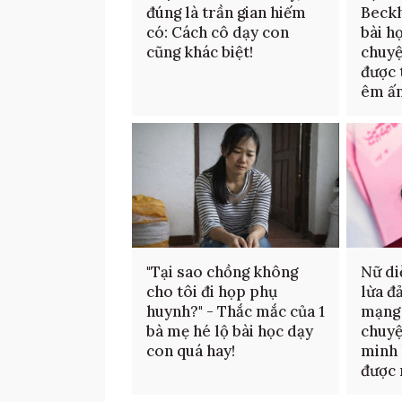
đúng là trần gian hiếm
Beckh
có: Cách cô dạy con
bài h
cũng khác biệt!
chuyệ
được 
êm ấ
"Tại sao chồng không
Nữ di
cho tôi đi họp phụ
lừa đ
huynh?" - Thắc mắc của 1
mạng 
bà mẹ hé lộ bài học dạy
chuyệ
con quá hay!
minh 
được 