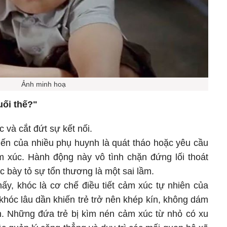
Ảnh minh hoạ
uối thế?"
 và cắt đứt sự kết nối.
iến của nhiều phụ huynh là quát tháo hoặc yêu cầu
ảm xúc. Hành động này vô tình chặn đứng lối thoát
iệc bày tỏ sự tổn thương là một sai lầm.
ấy, khóc là cơ chế điều tiết cảm xúc tự nhiên của
khóc lâu dần khiến trẻ trở nên khép kín, không dám
nh. Những đứa trẻ bị kìm nén cảm xúc từ nhỏ có xu