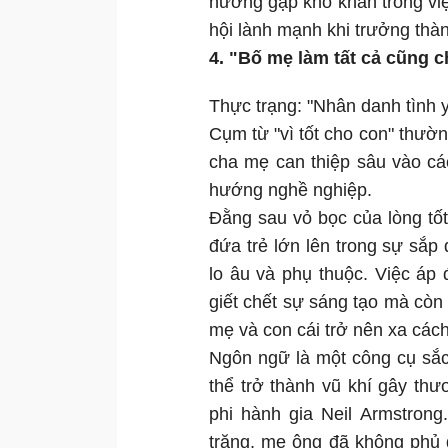
hướng gặp khó khăn trong việ
hội lành mạnh khi trưởng thà
4. "Bố mẹ làm tất cả cũng c
Thực trạng: "Nhân danh tình 
Cụm từ "vì tốt cho con" thườ
cha mẹ can thiệp sâu vào các
hướng nghề nghiệp.
Đằng sau vỏ bọc của lòng tố
đứa trẻ lớn lên trong sự sắp 
lo âu và phụ thuộc. Việc áp 
giết chết sự sáng tạo mà còn 
mẹ và con cái trở nên xa cách
Ngôn ngữ là một công cụ sắ
thể trở thành vũ khí gây thư
phi hành gia Neil Armstron
trăng, mẹ ông đã không phủ 