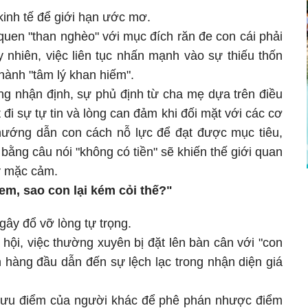
inh tế để giới hạn ước mơ.
quen "than nghèo" với mục đích răn đe con cái phải
y nhiên, việc liên tục nhấn mạnh vào sự thiếu thốn
thành "tâm lý khan hiếm".
ng nhận định, sự phủ định từ cha mẹ dựa trên điều
t đi sự tự tin và lòng can đảm khi đối mặt với các cơ
ì hướng dẫn con cách nỗ lực để đạt được mục tiêu,
ằng câu nói "không có tiền" sẽ khiến thế giới quan
ầy mặc cảm.
em, sao con lại kém cỏi thế?"
gây đổ vỡ lòng tự trọng.
 hội, việc thường xuyên bị đặt lên bàn cân với "con
 hàng đầu dẫn đến sự lệch lạc trong nhận diện giá
o ưu điểm của người khác để phê phán nhược điểm