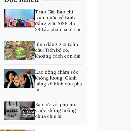
Trao Giải Báo chí
toàn quốc về Bình
đẳng giới 2026 cho
24 tác phẩm xuất sắc
Bình đẳng giới toàn
cầu: Tiến bộ có,
khoảng cách còn dài
Lao động chăm sóc
không lương: Gánh
nặng vô hình của phụ
nữ
Bạo lực với phụ nữ:
Cuộc khủng hoảng
chưa chịu lùi