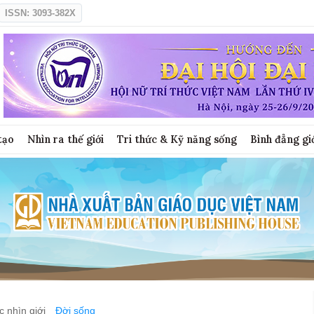
ISSN: 3093-382X
tạo
Nhìn ra thế giới
Tri thức & Kỹ năng sống
Bình đẳng gi
 nhìn giới
Đời sống