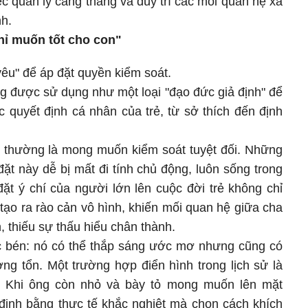
c quản lý căng thẳng và duy trì các mối quan hệ xã
nh.
hỉ muốn tốt cho con"
yêu" để áp đặt quyền kiểm soát.
ng được sử dụng như một loại "đạo đức giả định" để
 quyết định cá nhân của trẻ, từ sở thích đến định
t thường là mong muốn kiểm soát tuyệt đối. Những
đặt này dễ bị mất đi tính chủ động, luôn sống trong
đặt ý chí của người lớn lên cuộc đời trẻ không chỉ
tạo ra rào cản vô hình, khiến mối quan hệ giữa cha
, thiếu sự thấu hiểu chân thành.
c bén: nó có thể thắp sáng ước mơ nhưng cũng có
ơng tổn. Một trường hợp điển hình trong lịch sử là
g. Khi ông còn nhỏ và bày tỏ mong muốn lên mặt
định bằng thực tế khắc nghiệt mà chọn cách khích