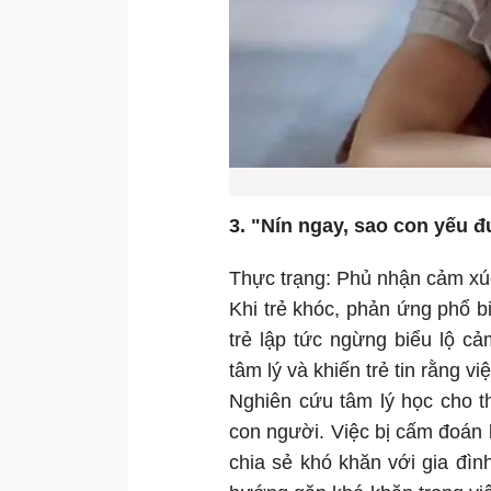
3. "Nín ngay, sao con yếu đ
Thực trạng: Phủ nhận cảm xúc
Khi trẻ khóc, phản ứng phổ b
trẻ lập tức ngừng biểu lộ c
tâm lý và khiến trẻ tin rằng v
Nghiên cứu tâm lý học cho th
con người. Việc bị cấm đoán 
chia sẻ khó khăn với gia đì