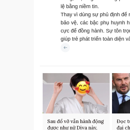
lệ bằng niềm tin.
Thay vì dùng sự phủ định để 
bảo vệ, các bậc phụ huynh h
cực để đồng hành. Sự tôn trọ
giúp trẻ phát triển toàn diện v
Sau đổ vỡ vẫn hành động
Đọc t
được như nữ Diva này,
đại c