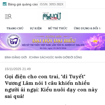
Bảng giá quảng cáo
ISSN: 3093-382X
TRANG CHỦ
SỰ KIỆN
NỮ TRÍ THỨC
ỨNG DỤNG & ĐỔI MỚI
/
BÌNH ĐẲNG GIỚI
CHÍNH SÁCH
GÓC NHÌN GIỚI
ĐỜI SỐNG
15/11/2025 21:49
Gọi điện cho con trai, "dì Tuyết"
Vương Lâm nói 1 câu khiến nhiều
người ái ngại: Kiểu nuôi dạy con này
sai quá!