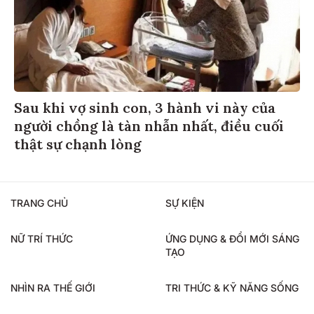
Sau khi vợ sinh con, 3 hành vi này của
người chồng là tàn nhẫn nhất, điều cuối
thật sự chạnh lòng
TRANG CHỦ
SỰ KIỆN
NỮ TRÍ THỨC
ỨNG DỤNG & ĐỔI MỚI SÁNG
TẠO
NHÌN RA THẾ GIỚI
TRI THỨC & KỸ NĂNG SỐNG