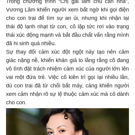
Trong chương trình “Chị gái làm chủ căn nhà”,
Vương Lâm khiến người xem bất ngờ khi gọi điện
cho con trai để tìm sự an ủi, nhưng khi nhận lại
thái độ lạnh nhạt từ con, cô lập tức rơi vào trạng
thái xúc động mạnh và bắt đầu chất vấn rằng mình
đã hi sinh quá nhiều.
Sự thay đổi cảm xúc đột ngột này tạo nên cảm
giác nặng nề, khiến khán giả lo lắng rằng cô đang
vô tình đặt trách nhiệm cảm xúc của người lớn lên
vai một đứa trẻ. Việc cô kiên trì gọi lại nhiều lần,
dù con trai đã từ chối bắt máy, càng khiến người
xem cảm nhận rõ sự lệ thuộc cảm xúc mà cô dành
cho con.