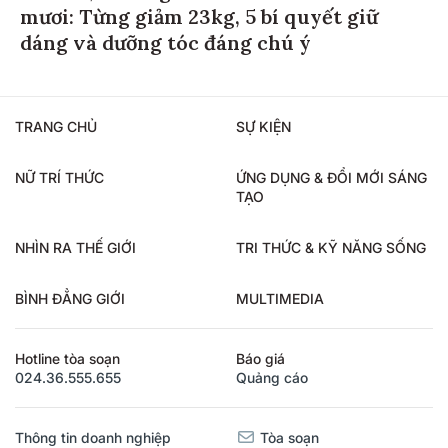
mươi: Từng giảm 23kg, 5 bí quyết giữ
dáng và dưỡng tóc đáng chú ý
TRANG CHỦ
SỰ KIỆN
NỮ TRÍ THỨC
ỨNG DỤNG & ĐỔI MỚI SÁNG
TẠO
NHÌN RA THẾ GIỚI
TRI THỨC & KỸ NĂNG SỐNG
BÌNH ĐẲNG GIỚI
MULTIMEDIA
Hotline tòa soạn
Báo giá
024.36.555.655
Quảng cáo
Thông tin doanh nghiệp
Tòa soạn