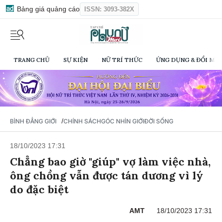
Bảng giá quảng cáo
ISSN: 3093-382X
TRANG CHỦ
SỰ KIỆN
NỮ TRÍ THỨC
ỨNG DỤNG & ĐỔI MỚI
/
BÌNH ĐẲNG GIỚI
CHÍNH SÁCH
GÓC NHÌN GIỚI
ĐỜI SỐNG
18/10/2023 17:31
Chẳng bao giờ "giúp" vợ làm việc nhà,
ông chồng vẫn được tán dương vì lý
do đặc biệt
AMT
18/10/2023 17:31