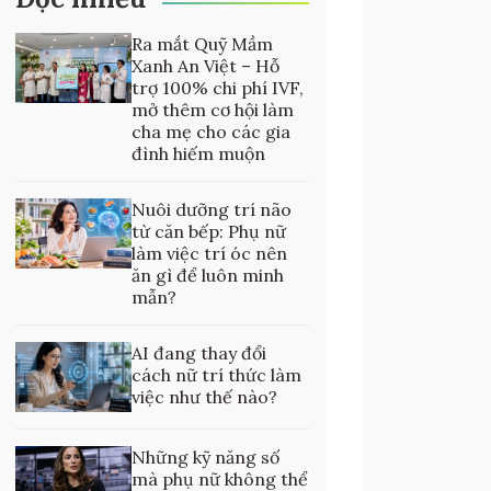
Ra mắt Quỹ Mầm
Xanh An Việt – Hỗ
trợ 100% chi phí IVF,
mở thêm cơ hội làm
cha mẹ cho các gia
đình hiếm muộn
Nuôi dưỡng trí não
từ căn bếp: Phụ nữ
làm việc trí óc nên
ăn gì để luôn minh
mẫn?
AI đang thay đổi
cách nữ trí thức làm
việc như thế nào?
Những kỹ năng số
mà phụ nữ không thể