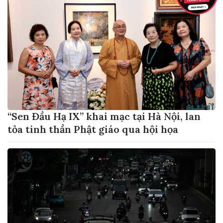
“Sen Đầu Hạ IX” khai mạc tại Hà Nội, lan
tỏa tinh thần Phật giáo qua hội họa