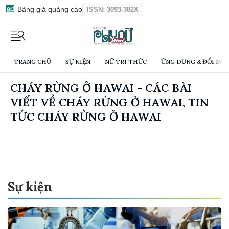
Bảng giá quảng cáo
ISSN: 3093-382X
TRANG CHỦ
SỰ KIỆN
NỮ TRÍ THỨC
ỨNG DỤNG & ĐỔI MỚI
CHÁY RỪNG Ở HAWAI - CÁC BÀI
VIẾT VỀ CHÁY RỪNG Ở HAWAI, TIN
TỨC CHÁY RỪNG Ở HAWAI
Sự kiện