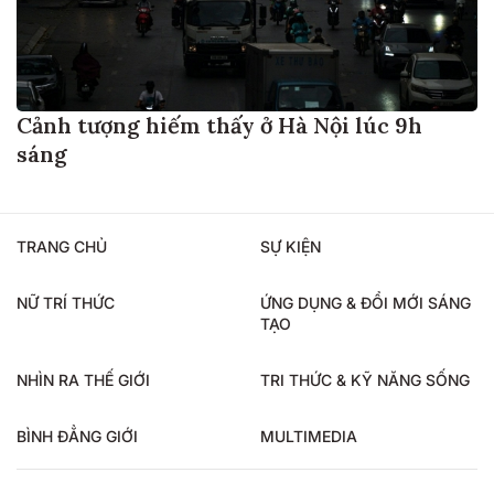
Cảnh tượng hiếm thấy ở Hà Nội lúc 9h
sáng
TRANG CHỦ
SỰ KIỆN
NỮ TRÍ THỨC
ỨNG DỤNG & ĐỔI MỚI SÁNG
TẠO
NHÌN RA THẾ GIỚI
TRI THỨC & KỸ NĂNG SỐNG
BÌNH ĐẲNG GIỚI
MULTIMEDIA