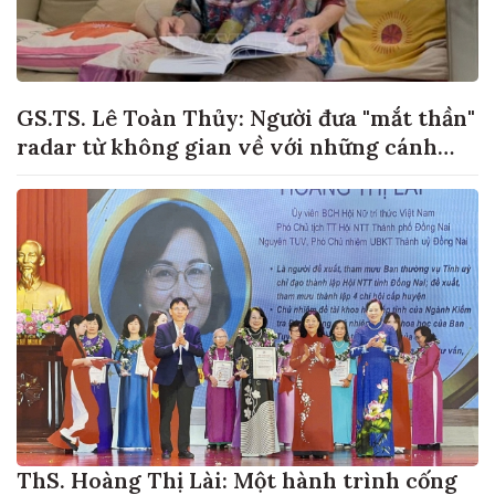
GS.TS. Lê Toàn Thủy: Người đưa "mắt thần"
radar từ không gian về với những cánh
đồng lúa Việt Nam
ThS. Hoàng Thị Lài: Một hành trình cống