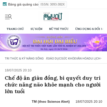
Bảng giá quảng cáo
ISSN: 3093-382X
TRANG CHỦ
SỰ KIỆN
NỮ TRÍ THỨC
ỨNG DỤNG & ĐỔI MỚI
/
TRI THỨC & KỸ NĂNG SỐNG
GIÁO DỤC
SỨC KHỎE
VĂN HÓA
DU LỊCH- Ẩ
18/07/2025 20:10
Chế độ ăn giàu đồng, bí quyết duy trì
chức năng não khỏe mạnh cho người
lớn tuổi
TM (theo Science Alert)
18/07/2025 20:10