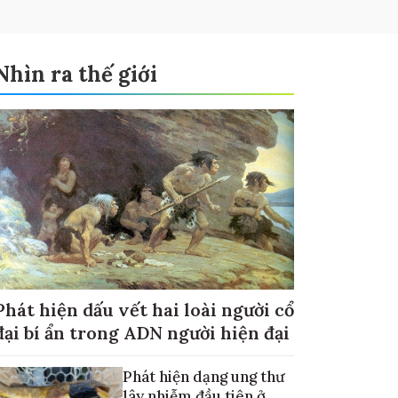
Nhìn ra thế giới
Phát hiện dấu vết hai loài người cổ
đại bí ẩn trong ADN người hiện đại
Phát hiện dạng ung thư
lây nhiễm đầu tiên ở