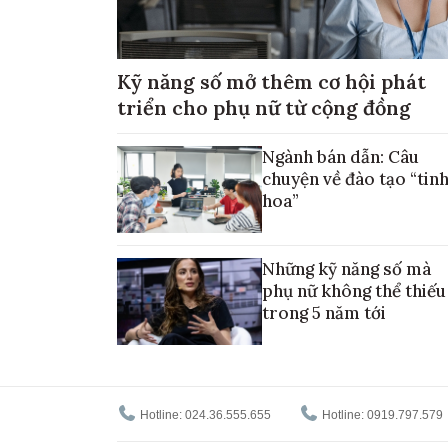
Kỹ năng số mở thêm cơ hội phát
triển cho phụ nữ từ cộng đồng
Ngành bán dẫn: Câu
chuyện về đào tạo “tin
hoa”
Những kỹ năng số mà
phụ nữ không thể thiếu
trong 5 năm tới
Hotline: 024.36.555.655
Hotline: 0919.797.579