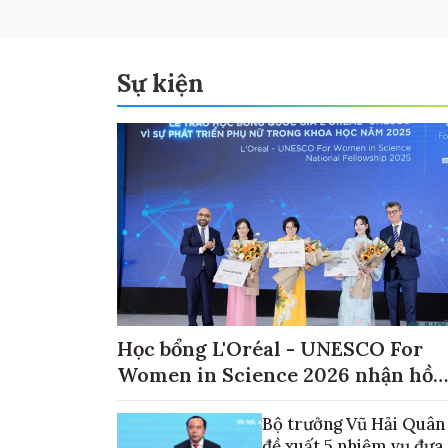
Sự kiện
Học bổng L'Oréal - UNESCO For
Women in Science 2026 nhận hồ
sơ đến ngày 30/9
Bộ trưởng Vũ Hải Quân
đề xuất 5 nhiệm vụ đưa