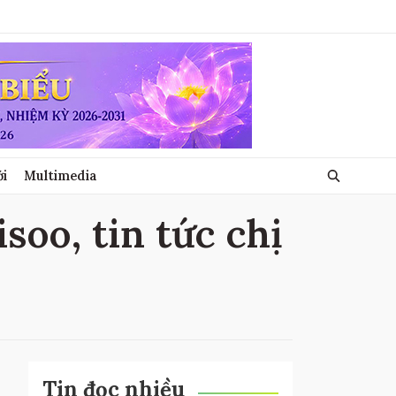
ới
Multimedia
jisoo, tin tức chị
Tin đọc nhiều