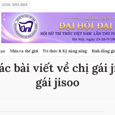
ISSN: 3093-382X
tạo
Nhìn ra thế giới
Tri thức & Kỹ năng sống
Bình đẳng gi
ác bài viết về chị gái 
gái jisoo