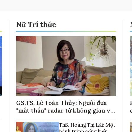
Nữ Trí thức
GS.TS. Lê Toàn Thủy: Người đưa
"mắt thần" radar từ không gian về
với những cánh đồng lúa Việt Nam
ThS. Hoàng Thị Lài: Một
hành trình cống hiến,