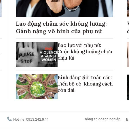
Lao động chăm sóc không lương:
Gánh nặng vô hình của phụ nữ
Bạo lực với phụ nữ:
h
Cuộc khủng hoảng chưa
chịu lùi
Bình đẳng giới toàn cầu:
Tiến bộ có, khoảng cách
còn dài
Thông tin doanh nghiệp
Hotline: 0913.242.977
B