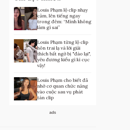
Louis Phạm lộ clip nhạy
cảm, lên tiếng ngay
trong đêm: “Mình không
làm gì sai”
Louis Phạm từng lộ clip
hôn trai lạ và lời giải
thích bất ngờ bị "đào lại",
yêu đương kiểu gì kì cục
vậy!
Louis Phạm cho biết đã
nhờ cơ quan chức năng
vào cuộc sau vụ phát
tán clip
ads