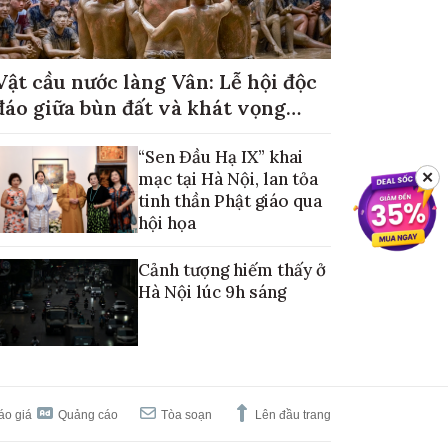
Vật cầu nước làng Vân: Lễ hội độc
đáo giữa bùn đất và khát vọng
mùa màng no đủ
“Sen Đầu Hạ IX” khai
mạc tại Hà Nội, lan tỏa
✕
tinh thần Phật giáo qua
hội họa
Cảnh tượng hiếm thấy ở
Hà Nội lúc 9h sáng
áo giá
Quảng cáo
Tòa soạn
Lên đầu trang