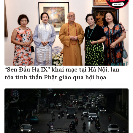
“Sen Đầu Hạ IX” khai mạc tại Hà Nội, lan
tỏa tinh thần Phật giáo qua hội họa