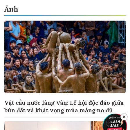
Ảnh
Vật cầu nước làng Vân: Lễ hội độc đáo giữa
bùn đất và khát vọng mùa màng no đủ
✕