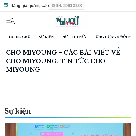
Bảng giá quảng cáo
ISSN: 3093-382X
TRANG CHỦ
SỰ KIỆN
NỮ TRÍ THỨC
ỨNG DỤNG & ĐỔI MỚI
CHO MIYOUNG - CÁC BÀI VIẾT VỀ
CHO MIYOUNG, TIN TỨC CHO
MIYOUNG
Sự kiện