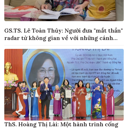
GS.TS. Lê Toàn Thủy: Người đưa "mắt thần"
radar từ không gian về với những cánh
đồng lúa Việt Nam
ThS. Hoàng Thị Lài: Một hành trình cống